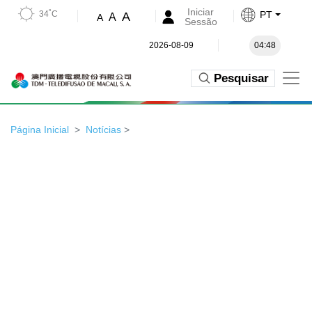
Iniciar
34˚C
PT
A
A
A
Sessão
2026-08-09
04:48
Pesquisar
Página Inicial
Notícias
>