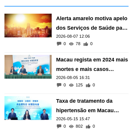
Alerta amarelo motiva apelo
dos Serviços de Saúde para
2026-08-07 12:06
evitar hipertermia
0
78
0
Macau regista em 2024 mais
mortes e mais casos
2026-08-05 16:31
diagnosticados de cancro
0
125
0
Taxa de tratamento da
hipertensão em Macau
2026-05-15 15:47
atingiu 89 por cento no ano
0
802
0
passado