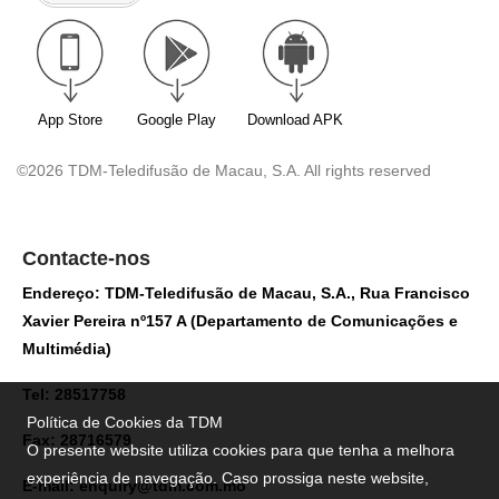
App Store
Google Play
Download APK
©2026 TDM-Teledifusão de Macau, S.A. All rights reserved
Contacte-nos
Endereço: TDM-Teledifusão de Macau, S.A., Rua Francisco
Xavier Pereira nº157 A (Departamento de Comunicações e
Multimédia)
Tel: 28517758
Política de Cookies da TDM
Fax: 28716579
O presente website utiliza cookies para que tenha a melhora
experiência de navegação. Caso prossiga neste website,
E-mail:
enquiry@tdm.com.mo