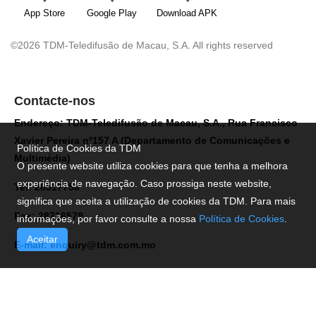
App Store
Google Play
Download APK
©2026 TDM-Teledifusão de Macau, S.A. All rights reserved
Contacte-nos
Endereço: TDM-Teledifusão de Macau, S.A., Rua Francisco
Xavier Pereira nº157 A (Departamento de Comunicações e
Política de Cookies da TDM
Multimédia)
O presente website utiliza cookies para que tenha a melhora
experiência de navegação. Caso prossiga neste website,
Tel: 28517758
significa que aceita a utilização de cookies da TDM. Para mais
Fax: 28716579
informações, por favor consulte a nossa
Política de Cookies
.
Aceitar
E-mail:
enquiry@tdm.com.mo