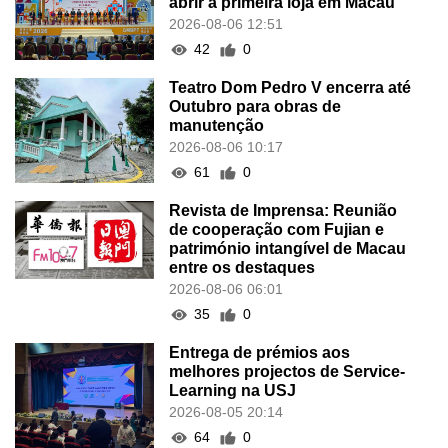
abrir a primeira loja em Macau
2026-08-06 12:51
42
0
Teatro Dom Pedro V encerra até
Outubro para obras de
manutenção
2026-08-06 10:17
61
0
Revista de Imprensa: Reunião
de cooperação com Fujian e
património intangível de Macau
entre os destaques
2026-08-06 06:01
35
0
Entrega de prémios aos
melhores projectos de Service-
Learning na USJ
2026-08-05 20:14
64
0