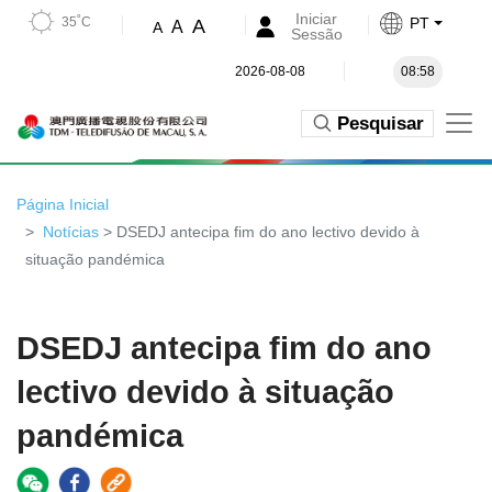
Iniciar
35˚C
PT
A
A
A
Sessão
2026-08-08
08:58
Pesquisar
Página Inicial
Notícias
> DSEDJ antecipa fim do ano lectivo devido à
situação pandémica
DSEDJ antecipa fim do ano
lectivo devido à situação
pandémica