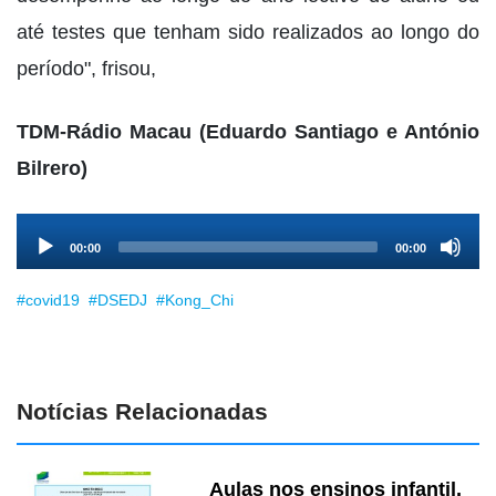
até testes que tenham sido realizados ao longo do
período", frisou,
TDM-Rádio Macau (Eduardo Santiago e António
Bilrero)
Audio
00:00
00:00
Player
#covid19
#DSEDJ
#Kong_Chi
Notícias Relacionadas
Aulas nos ensinos infantil,