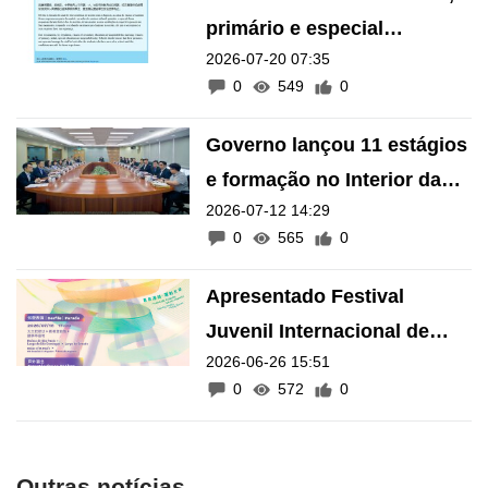
primário e especial
2026-07-20 07:35
suspensas devido à chuva
0
549
0
Governo lançou 11 estágios
e formação no Interior da
2026-07-12 14:29
China para jovens desde
0
565
0
Janeiro
Apresentado Festival
Juvenil Internacional de
2026-06-26 15:51
Dança com orçamento de
0
572
0
16 milhões
Outras notícias