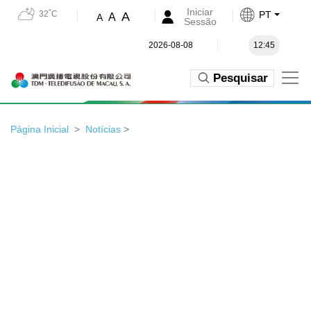
Iniciar
32˚C
PT
A
A
A
Sessão
2026-08-08
12:45
Pesquisar
Página Inicial
Notícias
>