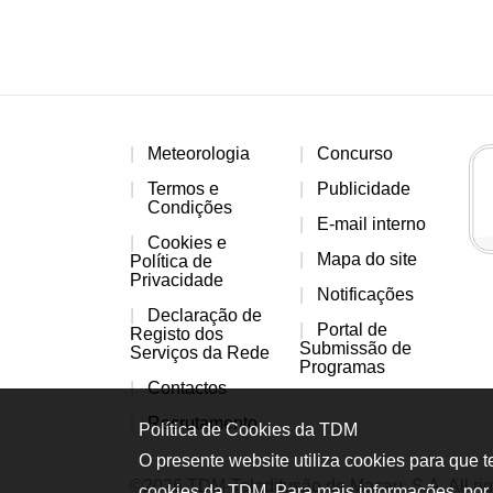
Meteorologia
Concurso
Termos e
Publicidade
Condições
E-mail interno
Cookies e
Mapa do site
Política de
Privacidade
Notificações
Declaração de
Portal de
Registo dos
Submissão de
Serviços da Rede
Programas
Contactos
Recrutamento
Política de Cookies da TDM
O presente website utiliza cookies para que 
©2026 TDM-Teledifusão de Macau, S.A. All rig
cookies da TDM. Para mais informações, por 