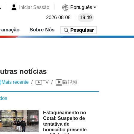
A
Iniciar Sessão
Português
2026-08-08
19:49
ramação
Sobre Nós
Pesquisar
utras notícias
/
/
Mais recente
TV
微視頻
dos
Esfaqueamento no
Cotai: Suspeito de
tentativa de
homicídio presente