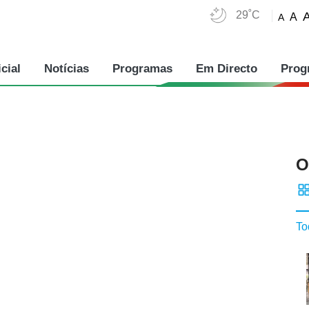
29˚C
A
A
cial
Notícias
Programas
Em Directo
Prog
O
To