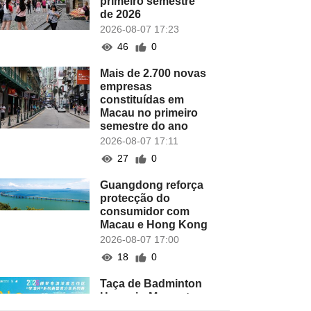
primeiro semestre
de 2026
2026-08-07 17:23
46
0
Mais de 2.700 novas
empresas
constituídas em
Macau no primeiro
semestre do ano
2026-08-07 17:11
27
0
Guangdong reforça
protecção do
consumidor com
Macau e Hong Kong
2026-08-07 17:00
18
0
Taça de Badminton
Hengqin-Macau tem
lugar este domingo