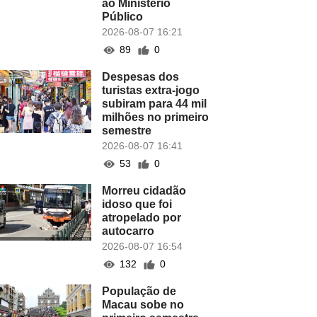
ao Ministério
Público
2026-08-07 16:21
89
0
Despesas dos
turistas extra-jogo
subiram para 44 mil
milhões no primeiro
semestre
2026-08-07 16:41
53
0
Morreu cidadão
idoso que foi
atropelado por
autocarro
2026-08-07 16:54
132
0
População de
Macau sobe no