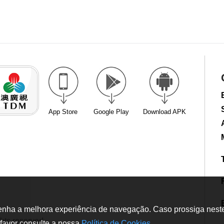
App Store
Google Play
Download APK
tenha a melhora experiência de navegação. Caso prossiga neste w
hts reserved
favor consulte a nossa
Política de Cookies
.