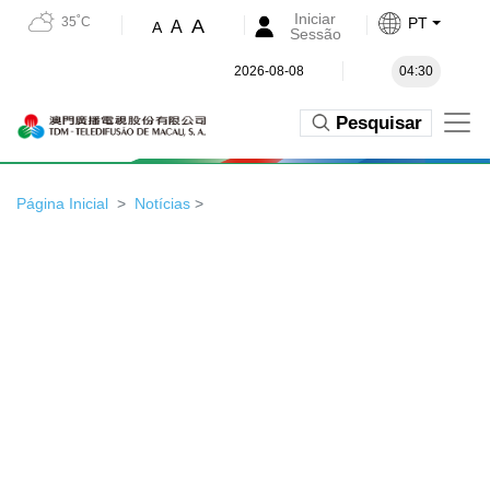
Iniciar
35˚C
PT
A
A
A
Sessão
2026-08-08
04:30
Pesquisar
Página Inicial
Notícias
>