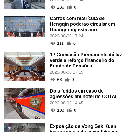
236
0
Carros com matrícula de
Hengqin poderão circular em
Guangdong este ano
2026-08-06 17:24
111
0
1.ª Comissão Permanente dá luz
verde a reforço financeiro do
Fundo de Pensões
2026-08-06 17:15
66
0
Dois feridos em caso de
agressões em hotel do COTAI
2026-08-06 14:45
133
0
Exposição de Vong Sek Kuan
inaugurada esta sexta-feira em