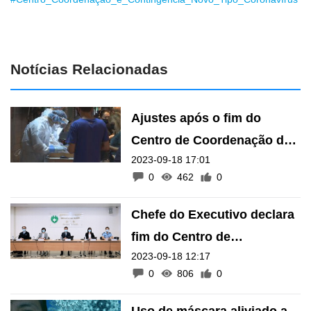
Notícias Relacionadas
Ajustes após o fim do
Centro de Coordenação de
2023-09-18 17:01
Contingência do Novo Tipo
0
462
0
de Coronavírus
Chefe do Executivo declara
fim do Centro de
2023-09-18 12:17
Coordenação de
0
806
0
Contingência do Novo Tipo
de Coronavírus
Uso de máscara aliviado a