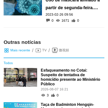
partir de segunda-feira.
2023-02-26 09:56
Conheça o essencial
0
1671
0
Outras notícias
/
/
Mais recente
TV
微視頻
Todos
Esfaqueamento no Cotai:
Suspeito de tentativa de
homicídio presente ao Ministério
Público
2026-08-07 16:21
3
0
Taça de Badminton Hengqin-