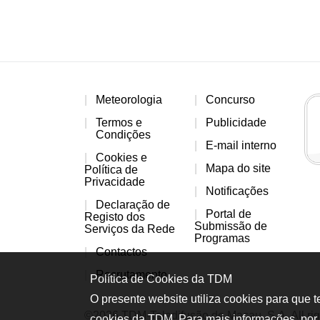
Meteorologia
Concurso
Termos e
Publicidade
Condições
E-mail interno
Cookies e
Mapa do site
Política de
Privacidade
Notificações
Declaração de
Portal de
Registo dos
Submissão de
Serviços da Rede
Programas
Contactos
Recrutamento
Política de Cookies da TDM
O presente website utiliza cookies para que 
©2026 TDM-Teledifusão de Macau, S.A. All rig
cookies da TDM. Para mais informações, por 