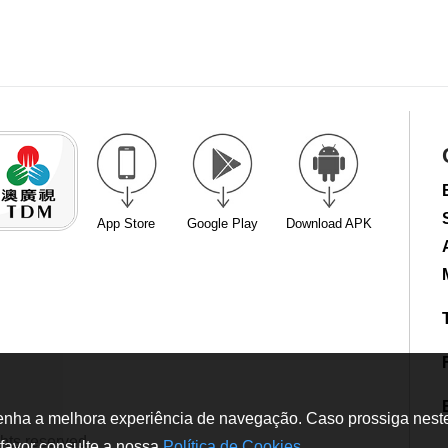
App Store
Google Play
Download APK
tenha a melhora experiência de navegação. Caso prossiga neste w
hts reserved
favor consulte a nossa
Política de Cookies
.