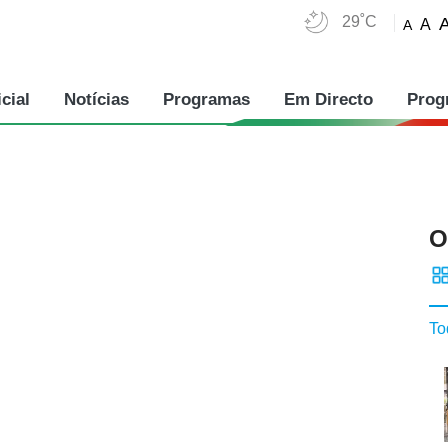
29˚C
A
A
cial
Notícias
Programas
Em Directo
Prog
O
To