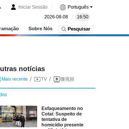
A
Iniciar Sessão
Português
2026-08-08
16:50
ramação
Sobre Nós
Pesquisar
utras notícias
/
/
Mais recente
TV
微視頻
dos
Esfaqueamento no
Cotai: Suspeito de
tentativa de
homicídio presente