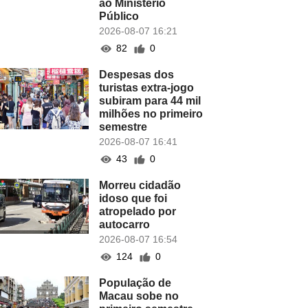
ao Ministério
Público
2026-08-07 16:21
82
0
Despesas dos
turistas extra-jogo
subiram para 44 mil
milhões no primeiro
semestre
2026-08-07 16:41
43
0
Morreu cidadão
idoso que foi
atropelado por
autocarro
2026-08-07 16:54
124
0
População de
Macau sobe no