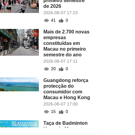
primeiro semestre
de 2026
2026-08-07 17:23
41
0
Mais de 2.700 novas
empresas
constituídas em
Macau no primeiro
semestre do ano
2026-08-07 17:11
20
0
Guangdong reforça
protecção do
consumidor com
Macau e Hong Kong
2026-08-07 17:00
15
0
Taça de Badminton
Hengqin-Macau tem
lugar este domingo