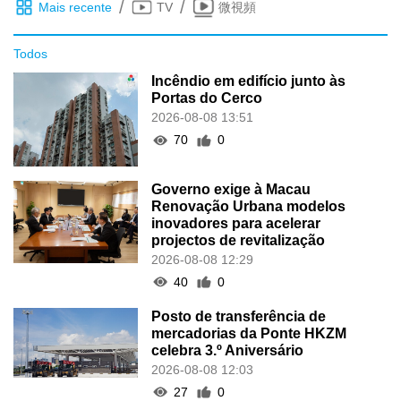
/
/
Mais recente
TV
微視頻
Todos
Incêndio em edifício junto às
Portas do Cerco
2026-08-08 13:51
70
0
Governo exige à Macau
Renovação Urbana modelos
inovadores para acelerar
projectos de revitalização
2026-08-08 12:29
40
0
Posto de transferência de
mercadorias da Ponte HKZM
celebra 3.º Aniversário
2026-08-08 12:03
27
0