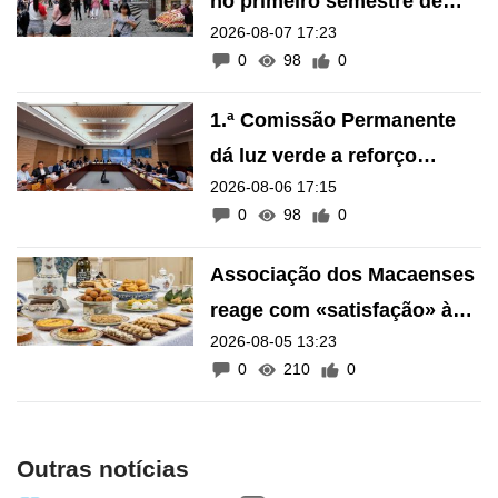
no primeiro semestre de
2026-08-07 17:23
2026
0
98
0
1.ª Comissão Permanente
dá luz verde a reforço
2026-08-06 17:15
financeiro do Fundo de
0
98
0
Pensões
Associação dos Macaenses
reage com «satisfação» à
2026-08-05 13:23
inscrição de manifestações
0
210
0
como Património Intangível
de Macau
Outras notícias