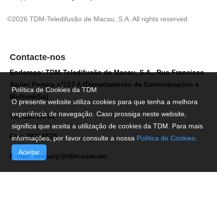
©2026 TDM-Teledifusão de Macau, S.A. All rights reserved
Contacte-nos
Endereço: TDM-Teledifusão de Macau, S.A., Rua Francisco
Xavier Pereira nº157 A (Departamento de Comunicações e
Política de Cookies da TDM
Multimédia)
O presente website utiliza cookies para que tenha a melhora
experiência de navegação. Caso prossiga neste website,
Tel: 28517758
significa que aceita a utilização de cookies da TDM. Para mais
Fax: 28716579
informações, por favor consulte a nossa
Política de Cookies
.
Aceitar
E-mail:
enquiry@tdm.com.mo