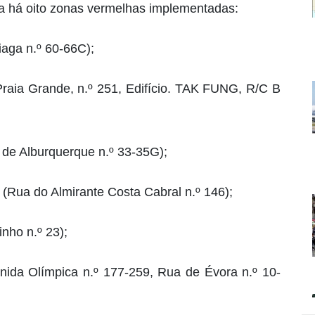
a há oito zonas vermelhas implementadas:
iaga n.º 60-66C);
aia Grande, n.º 251, Edifício. TAK FUNG, R/C B
de Alburquerque n.º 33-35G);
Rua do Almirante Costa Cabral n.º 146);
nho n.º 23);
a Olímpica n.º 177-259, Rua de Évora n.º 10-