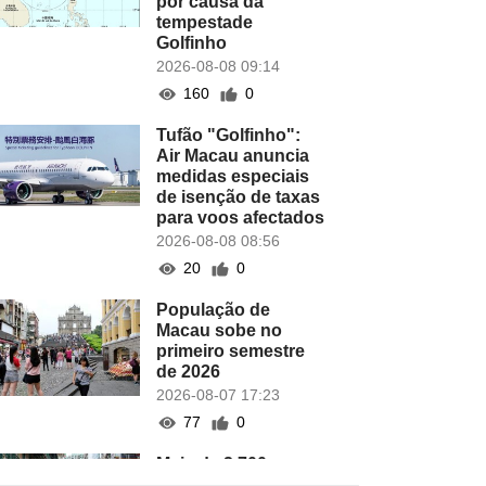
por causa da
tempestade
Golfinho
2026-08-08 09:14
160
0
Tufão "Golfinho":
Air Macau anuncia
medidas especiais
de isenção de taxas
para voos afectados
2026-08-08 08:56
20
0
População de
Macau sobe no
primeiro semestre
de 2026
2026-08-07 17:23
77
0
Mais de 2.700 novas
empresas