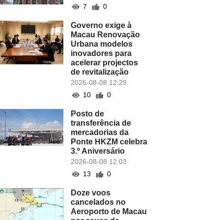
7
0
Governo exige à
Macau Renovação
Urbana modelos
inovadores para
acelerar projectos
de revitalização
2026-08-08 12:29
10
0
Posto de
transferência de
mercadorias da
Ponte HKZM celebra
3.º Aniversário
2026-08-08 12:03
13
0
Doze voos
cancelados no
Aeroporto de Macau