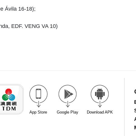
Ávila 16-18);
nda, EDF. VENG VA 10)
App Store
Google Play
Download APK