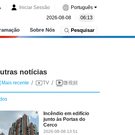
A
Iniciar Sessão
Português
2026-08-08
06:13
ramação
Sobre Nós
Pesquisar
utras notícias
/
/
Mais recente
TV
微視頻
dos
Incêndio em edifício
junto às Portas do
Cerco
2026-08-08 13:51