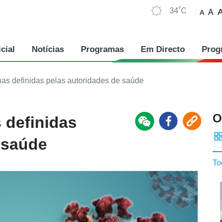
34˚C
A
A
cial
Notícias
Programas
Em Directo
Prog
as definidas pelas autoridades de saúde
O
 definidas
 saúde
To