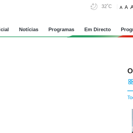
32˚C
A
A
cial
Notícias
Programas
Em Directo
Prog
O
To