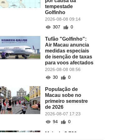
por causa da
tempestade
Golfinho
2026-08-08 09:14
307
0
Tufão "Golfinho":
Air Macau anuncia
medidas especiais
de isenção de taxas
para voos afectados
2026-08-08 08:56
30
0
População de
Macau sobe no
primeiro semestre
de 2026
2026-08-07 17:23
94
0
Mais de 2.700 novas
empresas