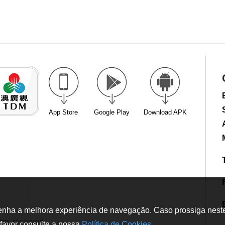
App Store
Google Play
Download APK
tenha a melhora experiência de navegação. Caso prossiga neste w
hts reserved
favor consulte a nossa
Política de Cookies
.