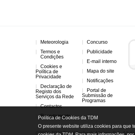
Meteorologia
Concurso
Termos e
Publicidade
Condições
E-mail interno
Cookies e
Mapa do site
Política de
Privacidade
Notificações
Declaração de
Portal de
Registo dos
Submissão de
Serviços da Rede
Programas
Contactos
Recrutamento
Política de Cookies da TDM
O presente website utiliza cookies para que 
©2026 TDM-Teledifusão de Macau, S.A. All rig
cookies da TDM. Para mais informações, por 