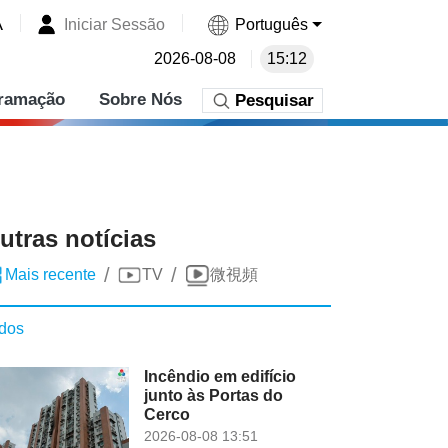
A
Iniciar Sessão
Português
2026-08-08
15:12
ramação
Sobre Nós
Pesquisar
utras notícias
/
/
Mais recente
TV
微視頻
dos
Incêndio em edifício
junto às Portas do
Cerco
2026-08-08 13:51