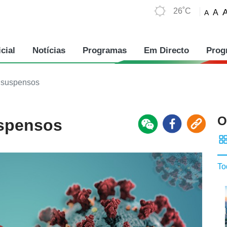
26˚C
A
A
cial
Notícias
Programas
Em Directo
Prog
 suspensos
O
uspensos
To