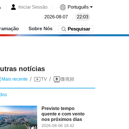
A
Iniciar Sessão
Português
2026-08-07
22:03
ramação
Sobre Nós
Pesquisar
utras notícias
/
/
Mais recente
TV
微視頻
dos
Previsto tempo
quente e com vento
nos próximos dias
2026-08-06 18:42