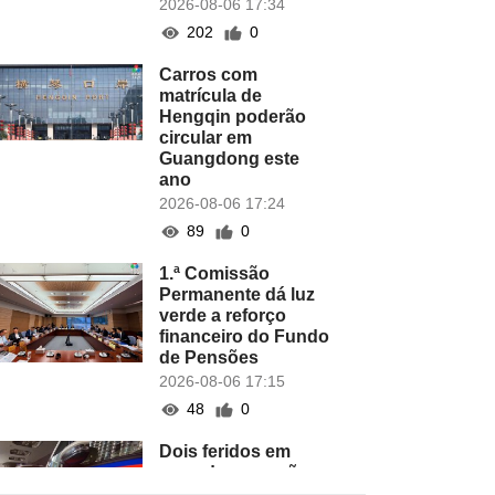
2026-08-06 17:34
202
0
Carros com
matrícula de
Hengqin poderão
circular em
Guangdong este
ano
2026-08-06 17:24
89
0
1.ª Comissão
Permanente dá luz
verde a reforço
financeiro do Fundo
de Pensões
2026-08-06 17:15
48
0
Dois feridos em
caso de agressões
em hotel do COTAI