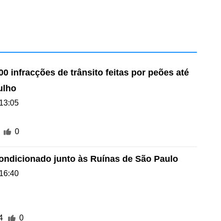
0 infracções de trânsito feitas por peões até
ulho
13:05
0
condicionado junto às Ruínas de São Paulo
16:40
4
0