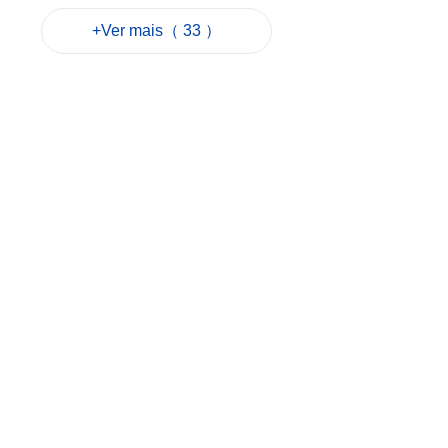
2026-08-06 14:45
+Ver mais（ 33 ）
116
0
Exposição de Vong
Sek Kuan
inaugurada esta
sexta-feira em
Macau
2026-08-06 14:30
41
0
Quase 3.000
infracções de
trânsito feitas por
peões até meio de
Julho
2026-08-06 13:05
87
0
Feira Guangdong-
Macau quer atrair
marcas estrangeiras