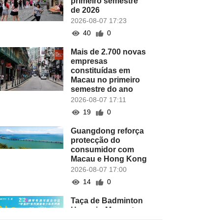
primeiro semestre
de 2026
2026-08-07 17:23
40
0
Mais de 2.700 novas
empresas
constituídas em
Macau no primeiro
semestre do ano
2026-08-07 17:11
19
0
Guangdong reforça
protecção do
consumidor com
Macau e Hong Kong
2026-08-07 17:00
14
0
Taça de Badminton
Hengqin-Macau tem
lugar este domingo