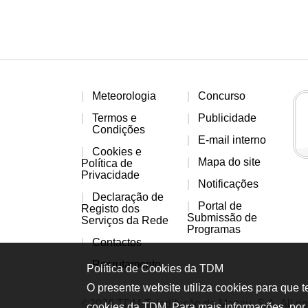
Meteorologia
Concurso
Termos e
Publicidade
Condições
E-mail interno
Cookies e
Mapa do site
Política de
Privacidade
Notificações
Declaração de
Portal de
Registo dos
Submissão de
Serviços da Rede
Programas
Contactos
Recrutamento
Política de Cookies da TDM
O presente website utiliza cookies para que 
©2026 TDM-Teledifusão de Macau, S.A. All rig
cookies da TDM. Para mais informações, por 