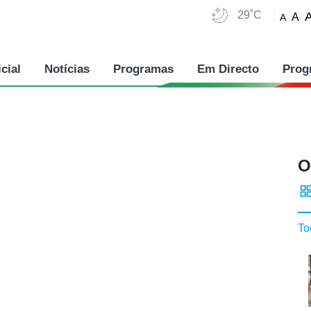
29˚C
A
A
cial
Notícias
Programas
Em Directo
Prog
O
To