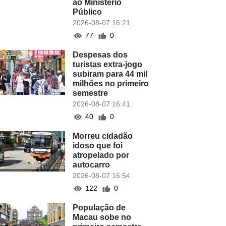
ao Ministério
Público
2026-08-07 16:21
77
0
Despesas dos
turistas extra-jogo
subiram para 44 mil
milhões no primeiro
semestre
2026-08-07 16:41
40
0
Morreu cidadão
idoso que foi
atropelado por
autocarro
2026-08-07 16:54
122
0
População de
Macau sobe no