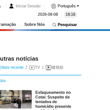
A
Iniciar Sessão
Português
2026-08-08
16:16
ramação
Sobre Nós
Pesquisar
utras notícias
/
/
Mais recente
TV
微視頻
dos
Esfaqueamento no
Cotai: Suspeito de
tentativa de
homicídio presente