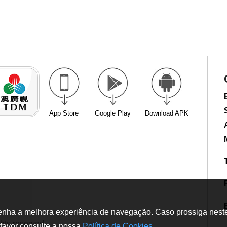
App Store
Google Play
Download APK
tenha a melhora experiência de navegação. Caso prossiga neste w
hts reserved
favor consulte a nossa
Política de Cookies
.