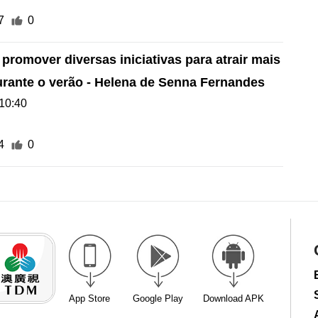
7
0
promover diversas iniciativas para atrair mais
durante o verão - Helena de Senna Fernandes
10:40
4
0
App Store
Google Play
Download APK