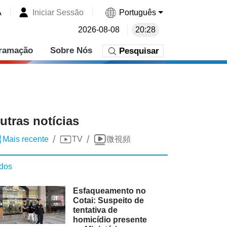
A
Iniciar Sessão
Português
2026-08-08
20:28
ramação
Sobre Nós
Pesquisar
utras notícias
/
/
Mais recente
TV
微視頻
dos
Esfaqueamento no
Cotai: Suspeito de
tentativa de
homicídio presente