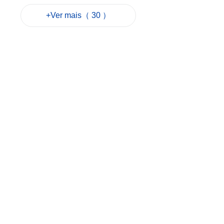
no Cotai
+Ver mais（ 30 ）
2026-08-07 12:16
40
0
Alerta amarelo
motiva apelo dos
Serviços de Saúde
para evitar
hipertermia
2026-08-07 12:06
75
0
Sam Hou Fai visita
primeira fase da
Cidade de
Educação
Internacional de
Macau e Hengqin
2026-08-07 10:34
74
0
Revista de