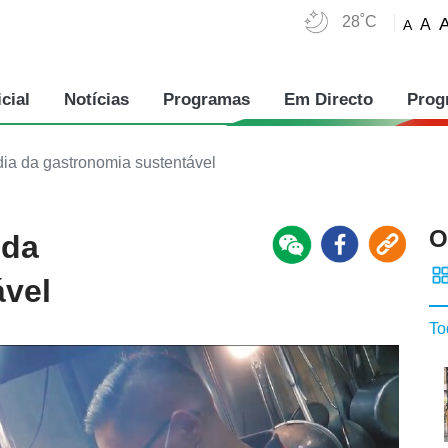
28˚C
A
A
cial
Notícias
Programas
Em Directo
Prog
ia da gastronomia sustentável
O
 da
ável
To