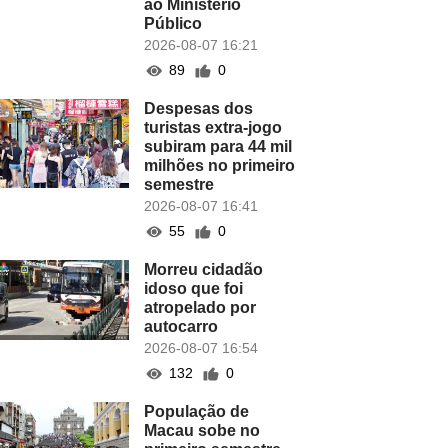
ao Ministério
Público
2026-08-07 16:21
89
0
Despesas dos
turistas extra-jogo
subiram para 44 mil
milhões no primeiro
semestre
2026-08-07 16:41
55
0
Morreu cidadão
idoso que foi
atropelado por
autocarro
2026-08-07 16:54
132
0
População de
Macau sobe no