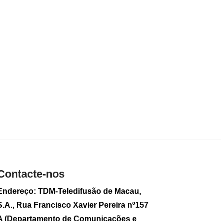
Serviços de Saúde
suavizam medidas
de prevenção de
Ébola para viajantes
2026-08-06 18:26
66
0
Alexandre Leitão
promovido a
ministro
plenipotenciário
2026-08-06 17:34
273
0
Carros com
matrícula de
Contacte-nos
Hengqin poderão
circular em
Endereço: TDM-Teledifusão de Macau,
Guangdong este
ano
S.A., Rua Francisco Xavier Pereira nº157
2026-08-06 17:24
A (Departamento de Comunicações e