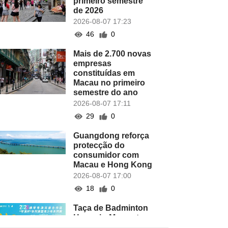
primeiro semestre
de 2026
2026-08-07 17:23
46
0
Mais de 2.700 novas
empresas
constituídas em
Macau no primeiro
semestre do ano
2026-08-07 17:11
29
0
Guangdong reforça
protecção do
consumidor com
Macau e Hong Kong
2026-08-07 17:00
18
0
Taça de Badminton
Hengqin-Macau tem
lugar este domingo