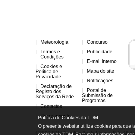
Meteorologia
Concurso
Termos e
Publicidade
Condições
E-mail interno
Cookies e
Mapa do site
Política de
Privacidade
Notificações
Declaração de
Portal de
Registo dos
Submissão de
Serviços da Rede
Programas
Contactos
Recrutamento
Política de Cookies da TDM
O presente website utiliza cookies para que 
©2026 TDM-Teledifusão de Macau, S.A. All rig
cookies da TDM. Para mais informações, por 