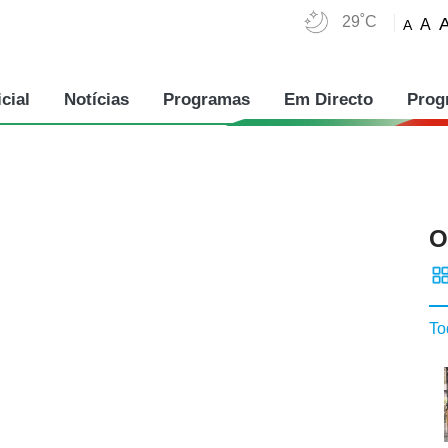
29˚C
A
A
cial
Notícias
Programas
Em Directo
Prog
O
To