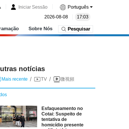
A
Iniciar Sessão
Português
2026-08-08
17:03
ramação
Sobre Nós
Pesquisar
utras notícias
/
/
Mais recente
TV
微視頻
dos
Esfaqueamento no
Cotai: Suspeito de
tentativa de
homicídio presente