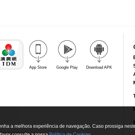
App Store
Google Play
Download APK
tenha a melhora experiência de navegação. Caso prossiga neste w
hts reserved
favor consulte a nossa
Política de Cookies
.