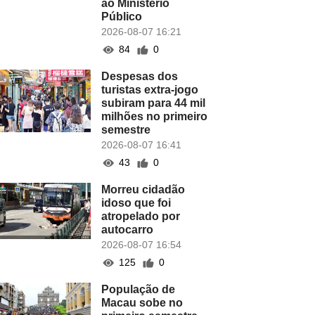
ao Ministério
Público
2026-08-07 16:21
84
0
Despesas dos
turistas extra-jogo
subiram para 44 mil
milhões no primeiro
semestre
2026-08-07 16:41
43
0
Morreu cidadão
idoso que foi
atropelado por
autocarro
2026-08-07 16:54
125
0
População de
Macau sobe no