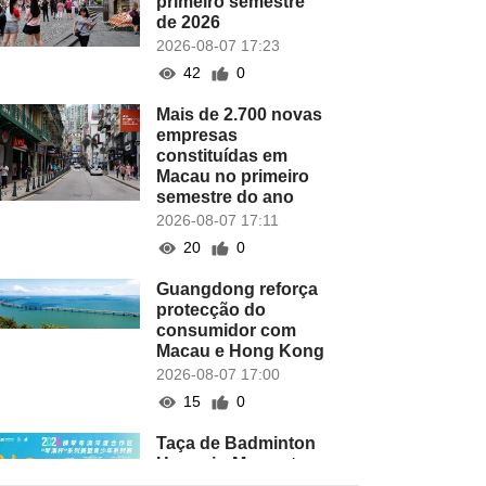
primeiro semestre
de 2026
2026-08-07 17:23
42
0
Mais de 2.700 novas
empresas
constituídas em
Macau no primeiro
semestre do ano
2026-08-07 17:11
20
0
Guangdong reforça
protecção do
consumidor com
Macau e Hong Kong
2026-08-07 17:00
15
0
Taça de Badminton
Hengqin-Macau tem
lugar este domingo