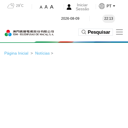
Iniciar
29˚C
PT
A
A
A
Sessão
2026-08-09
22:13
Pesquisar
Página Inicial
Notícias
>