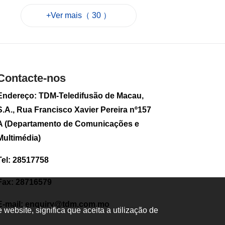
por causa da
+Ver mais（ 30 ）
tempestade
Golfinho
2026-08-08 09:14
357
0
Tufão "Golfinho":
Contacte-nos
Air Macau anuncia
medidas especiais
Endereço: TDM-Teledifusão de Macau,
de isenção de taxas
para voos afectados
S.A., Rua Francisco Xavier Pereira nº157
2026-08-08 08:56
A (Departamento de Comunicações e
37
0
Multimédia)
População de
Tel: 28517758
Macau sobe no
primeiro semestre
de 2026
Fax: 28716579
2026-08-07 17:23
118
0
E-mail:
enquiry@tdm.com.mo
ebsite, significa que aceita a utilização de
Mais de 2.700 novas