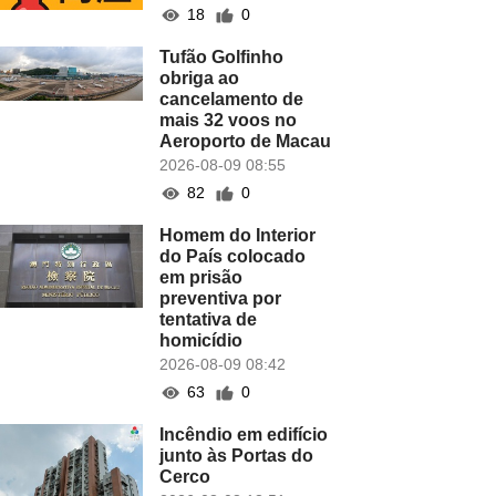
18
0
Tufão Golfinho
obriga ao
cancelamento de
mais 32 voos no
Aeroporto de Macau
2026-08-09 08:55
82
0
Homem do Interior
do País colocado
em prisão
preventiva por
tentativa de
homicídio
2026-08-09 08:42
63
0
Incêndio em edifício
junto às Portas do
Cerco