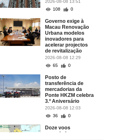
2026-08-08 13:51
108
0
Governo exige à
Macau Renovação
Urbana modelos
inovadores para
acelerar projectos
de revitalização
2026-08-08 12:29
65
0
Posto de
transferência de
mercadorias da
Ponte HKZM celebra
3.º Aniversário
2026-08-08 12:03
36
0
Doze voos
cancelados no
Aeroporto de Macau