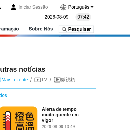
A
Iniciar Sessão
Português
2026-08-09
07:42
ramação
Sobre Nós
Pesquisar
utras notícias
/
/
Mais recente
TV
微視頻
dos
Alerta de tempo
muito quente em
vigor
2026-08-09 13:49