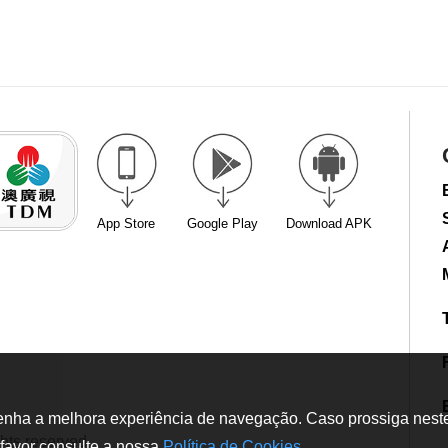
App Store
Google Play
Download APK
tenha a melhora experiência de navegação. Caso prossiga neste w
hts reserved
favor consulte a nossa
Política de Cookies
.