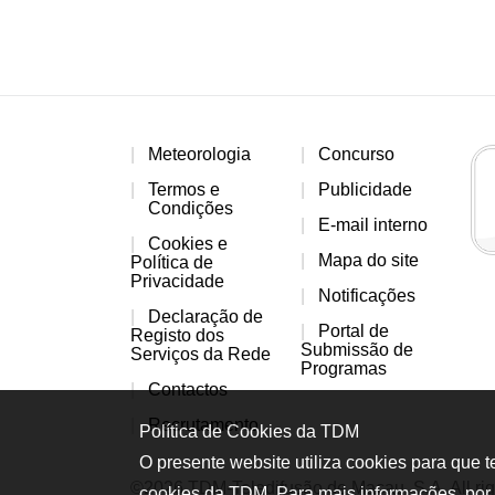
Meteorologia
Concurso
Termos e
Publicidade
Condições
E-mail interno
Cookies e
Mapa do site
Política de
Privacidade
Notificações
Declaração de
Portal de
Registo dos
Submissão de
Serviços da Rede
Programas
Contactos
Recrutamento
Política de Cookies da TDM
O presente website utiliza cookies para que 
©2026 TDM-Teledifusão de Macau, S.A. All rig
cookies da TDM. Para mais informações, por 