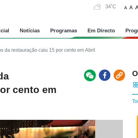
34˚C
A
A
cial
Notícias
Programas
Em Directo
Prog
 da restauração caiu 15 por cento em Abril
O
da
por cento em
To