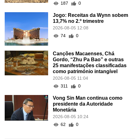
187
0
Jogo: Receitas da Wynn sobem
13,7% no 2.º trimestre
2026-08-05 12:08
74
0
Canções Macaenses, Chá
Gordo, “Zhu Pa Bao” e outras
25 manifestações classificadas
como património intangível
2026-08-05 11:04
311
0
Vong Sin Man continua como
presidente da Autoridade
Monetária
2026-08-05 10:24
62
0