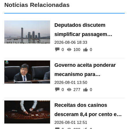
Notícias Relacionadas
Deputados discutem
simplificar passagem
2026-08-06 18:33
transfronteiriça de animais
0
100
0
de estimação
Governo aceita ponderar
mecanismo para
2026-08-01 13:50
acompanhar situação
0
277
0
psicológica de motoristas
de autocarro
Receitas dos casinos
desceram 8,4 por cento em
2026-08-01 12:51
termos anuais em Julho