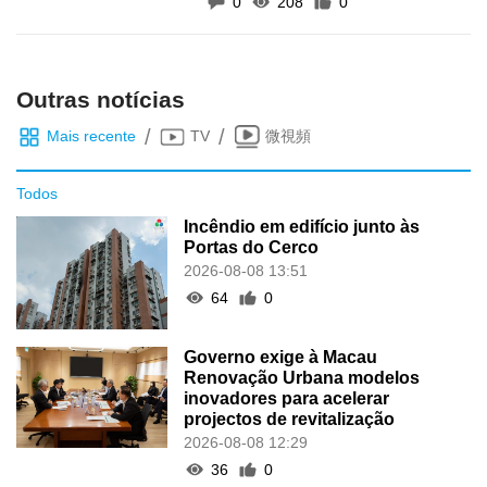
0
208
0
Outras notícias
/
/
Mais recente
TV
微視頻
Todos
Incêndio em edifício junto às
Portas do Cerco
2026-08-08 13:51
64
0
Governo exige à Macau
Renovação Urbana modelos
inovadores para acelerar
projectos de revitalização
2026-08-08 12:29
36
0