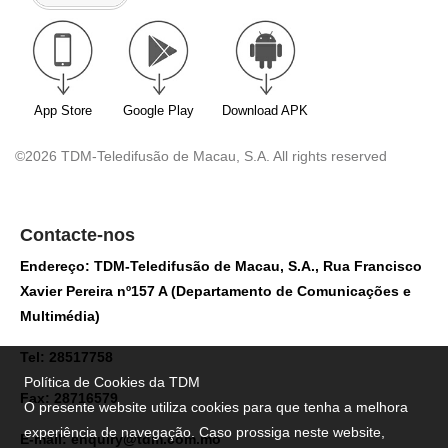
App Store
Google Play
Download APK
©2026 TDM-Teledifusão de Macau, S.A. All rights reserved
Contacte-nos
Endereço: TDM-Teledifusão de Macau, S.A., Rua Francisco
Xavier Pereira nº157 A (Departamento de Comunicações e
Multimédia)
Tel: 28517758
Política de Cookies da TDM
Fax: 28716579
O presente website utiliza cookies para que tenha a melhora
experiência de navegação. Caso prossiga neste website,
E-mail:
enquiry@tdm.com.mo