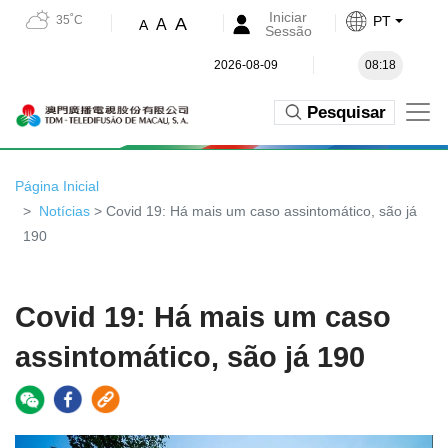
Iniciar
35˚C
PT
A
A
A
Sessão
2026-08-09
08:18
Pesquisar
Página Inicial
Notícias
> Covid 19: Há mais um caso assintomático, são já
190
Covid 19: Há mais um caso
assintomático, são já 190