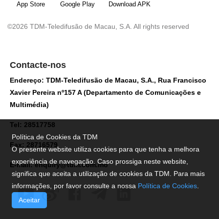
App Store
Google Play
Download APK
©2026 TDM-Teledifusão de Macau, S.A. All rights reserved
Contacte-nos
Endereço: TDM-Teledifusão de Macau, S.A., Rua Francisco
Xavier Pereira nº157 A (Departamento de Comunicações e
Multimédia)
Tel: 28517758
Política de Cookies da TDM
Fax: 28716579
O presente website utiliza cookies para que tenha a melhora
experiência de navegação. Caso prossiga neste website,
E-mail:
enquiry@tdm.com.mo
significa que aceita a utilização de cookies da TDM. Para mais
informações, por favor consulte a nossa
Política de Cookies
.
Aceitar