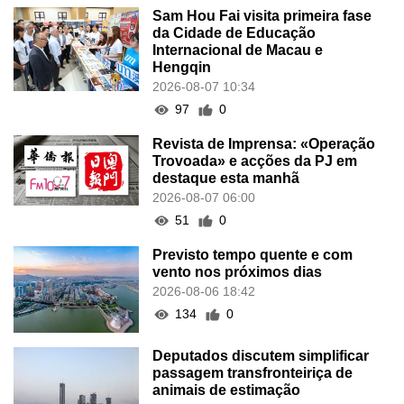
Sam Hou Fai visita primeira fase
da Cidade de Educação
Internacional de Macau e
Hengqin
2026-08-07 10:34
97
0
Revista de Imprensa: «Operação
Trovoada» e acções da PJ em
destaque esta manhã
2026-08-07 06:00
51
0
Previsto tempo quente e com
vento nos próximos dias
2026-08-06 18:42
134
0
Deputados discutem simplificar
passagem transfronteiriça de
animais de estimação