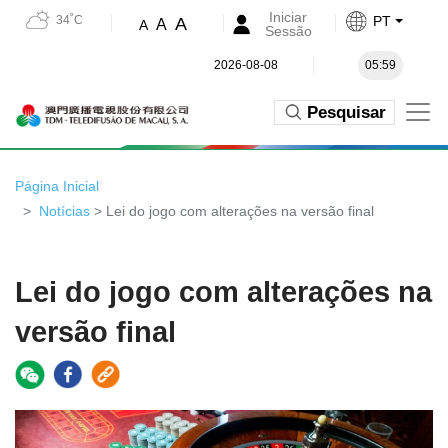
Iniciar
34˚C
PT
A
A
A
Sessão
2026-08-08
05:59
Pesquisar
Página Inicial
Notícias
> Lei do jogo com alterações na versão final
Lei do jogo com alterações na
versão final