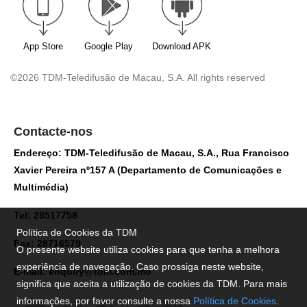
App Store
Google Play
Download APK
©2026 TDM-Teledifusão de Macau, S.A. All rights reserved
Contacte-nos
Endereço: TDM-Teledifusão de Macau, S.A., Rua Francisco
Xavier Pereira nº157 A (Departamento de Comunicações e
Multimédia)
Tel: 28517758
Política de Cookies da TDM
Fax: 28716579
O presente website utiliza cookies para que tenha a melhora
experiência de navegação. Caso prossiga neste website,
E-mail:
enquiry@tdm.com.mo
significa que aceita a utilização de cookies da TDM. Para mais
informações, por favor consulte a nossa
Política de Cookies
.