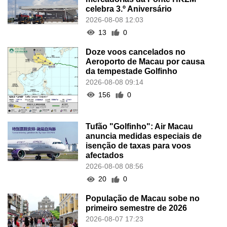
celebra 3.º Aniversário
2026-08-08 12:03
13
0
Doze voos cancelados no
Aeroporto de Macau por causa
da tempestade Golfinho
2026-08-08 09:14
156
0
Tufão "Golfinho": Air Macau
anuncia medidas especiais de
isenção de taxas para voos
afectados
2026-08-08 08:56
20
0
População de Macau sobe no
primeiro semestre de 2026
2026-08-07 17:23