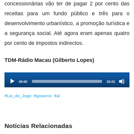
concessionárias vão ter de pagar 2 por cento das
receitas para um fundo público e três para o
desenvolvimento urbanístico, a promoção turística e
a segurança social. Até agora eram apenas quatro
por cento de impostos indirectos.
TDM-Rádio Macau (Gilberto Lopes)
Audio
00:00
02:01
Player
#Lei_do_Jogo
#governo
#al
Notícias Relacionadas