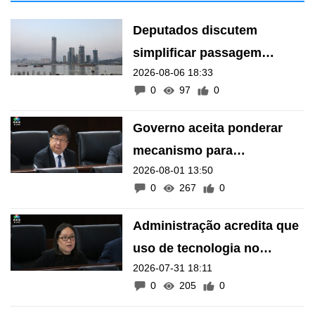
Deputados discutem
simplificar passagem
2026-08-06 18:33
transfronteiriça de animais
0
97
0
de estimação
Governo aceita ponderar
mecanismo para
2026-08-01 13:50
acompanhar situação
0
267
0
psicológica de motoristas
de autocarro
Administração acredita que
uso de tecnologia no
2026-07-31 18:11
cuidado a idosos carece de
0
205
0
mais estudos