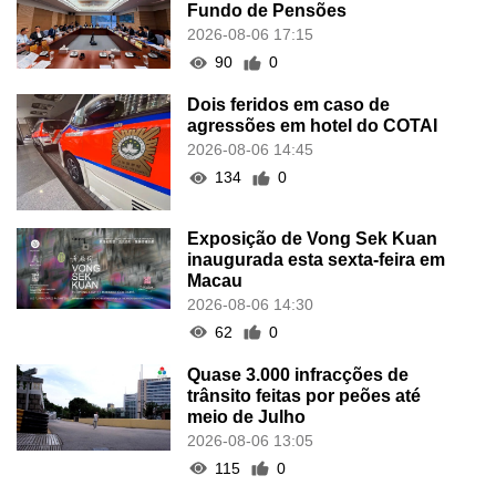
Fundo de Pensões
2026-08-06 17:15
90
0
Dois feridos em caso de
agressões em hotel do COTAI
2026-08-06 14:45
134
0
Exposição de Vong Sek Kuan
inaugurada esta sexta-feira em
Macau
2026-08-06 14:30
62
0
Quase 3.000 infracções de
trânsito feitas por peões até
meio de Julho
2026-08-06 13:05
115
0