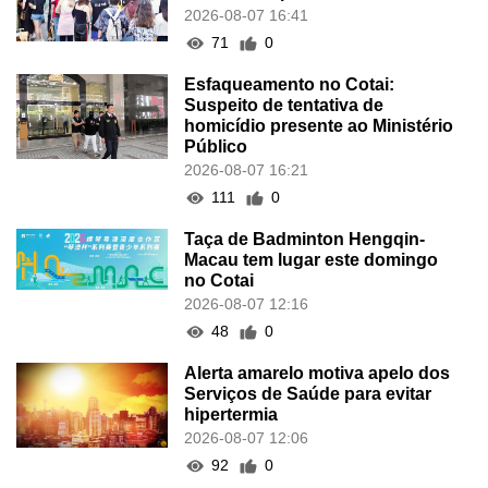
2026-08-07 16:41
71
0
Esfaqueamento no Cotai:
Suspeito de tentativa de
homicídio presente ao Ministério
Público
2026-08-07 16:21
111
0
Taça de Badminton Hengqin-
Macau tem lugar este domingo
no Cotai
2026-08-07 12:16
48
0
Alerta amarelo motiva apelo dos
Serviços de Saúde para evitar
hipertermia
2026-08-07 12:06
92
0