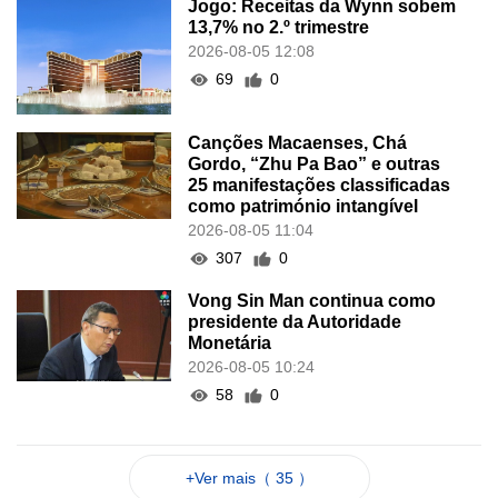
Jogo: Receitas da Wynn sobem
13,7% no 2.º trimestre
2026-08-05 12:08
69
0
Canções Macaenses, Chá
Gordo, “Zhu Pa Bao” e outras
25 manifestações classificadas
como património intangível
2026-08-05 11:04
307
0
Vong Sin Man continua como
presidente da Autoridade
Monetária
2026-08-05 10:24
58
0
+Ver mais（ 35 ）