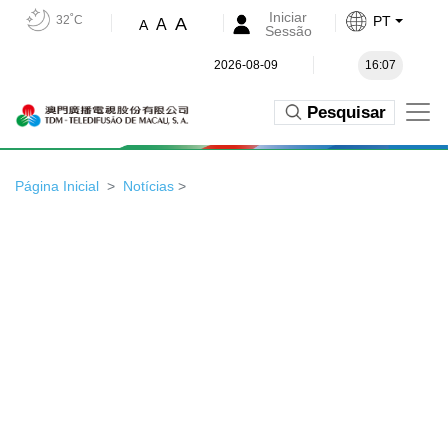
Iniciar
32˚C
PT
A
A
A
Sessão
2026-08-09
16:07
Pesquisar
Página Inicial
Notícias
>