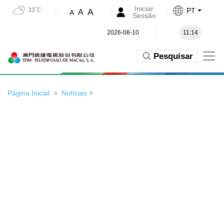
Iniciar
33˚C
PT
A
A
A
Sessão
2026-08-10
11:14
Pesquisar
Página Inicial
Notícias
>