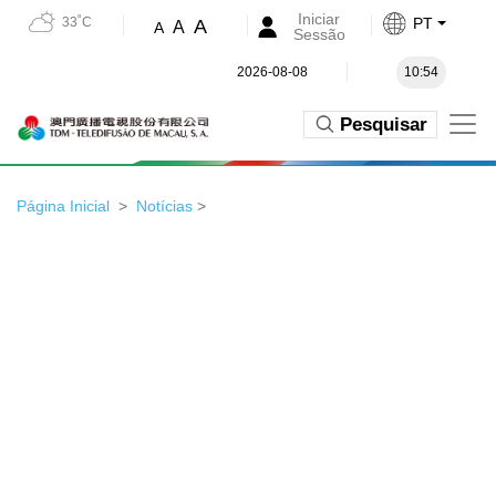
Iniciar
33˚C
PT
A
A
A
Sessão
2026-08-08
10:54
Pesquisar
Página Inicial
Notícias
>