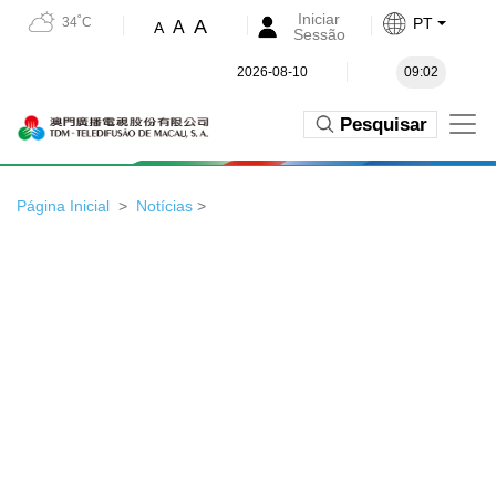
Iniciar
34˚C
PT
A
A
A
Sessão
2026-08-10
09:02
Pesquisar
Página Inicial
Notícias
>