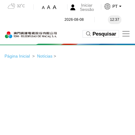
Iniciar
32˚C
PT
A
A
A
Sessão
2026-08-08
12:37
Pesquisar
Página Inicial
Notícias
>