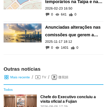
Campos desportivos
temporários na Taipa e na
2026-02-23 16:50
zona de Nam Van vão custar
0
641
0
mais de 30 milhões de
patacas
Anunciadas alterações nas
comissões que gerem a
2025-11-17 18:12
Zona de Cooperação
0
1401
0
Aprofundada em Hengqin
Outras notícias
/
/
Mais recente
TV
微視頻
Todos