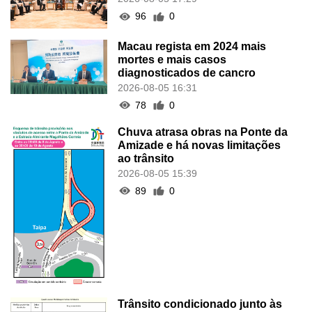
Chefe do Executivo concluiu a
visita oficial a Fujian
2026-08-05 17:29
96
0
Macau regista em 2024 mais
mortes e mais casos
diagnosticados de cancro
2026-08-05 16:31
78
0
Chuva atrasa obras na Ponte da
Amizade e há novas limitações
ao trânsito
2026-08-05 15:39
89
0