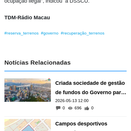
desocupar e recuperar os dois terrenos, tendo-os
vedado e colocado avisos para evitar qualquer
ocupação ilegal”, indicou a DSSCU.
TDM-Rádio Macau
#reserva_terrenos
#governo
#recuperação_terrenos
Notícias Relacionadas
Criada sociedade de gestão
de fundos do Governo para
2026-05-13 12:00
diversificar economia
0
696
0