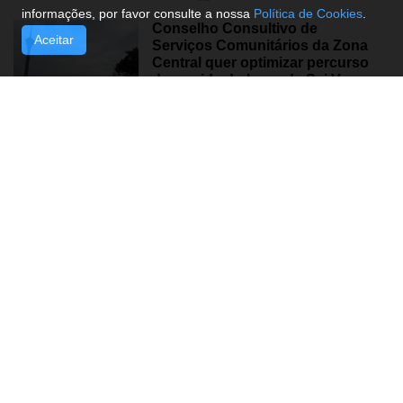
Interior da China
informações, por favor consulte a nossa
Política de Cookies
.
2026-08-05 18:39
Aceitar
56
0
Conselho Consultivo de
Serviços Comunitários da Zona
Central quer optimizar percurso
de corrida do Lago de Sai Van
2026-08-05 18:14
26
0
S. João como Património
Intangível é desejo da
Associação dos Macaenses
2026-08-05 16:59
52
0
Associação dos Macaenses
reage com «satisfação» à
inscrição de manifestações
como Património Intangível de
Macau