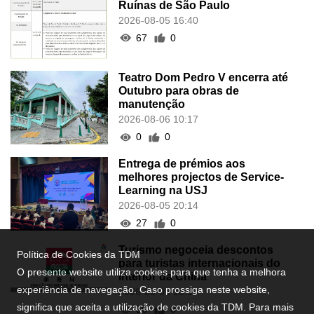
Trânsito condicionado junto às
Ruínas de São Paulo
2026-08-05 16:40
67
0
Teatro Dom Pedro V encerra até
Outubro para obras de
manutenção
2026-08-06 10:17
0
0
Entrega de prémios aos
melhores projectos de Service-
Learning na USJ
2026-08-05 20:14
Política de Cookies da TDM
27
0
O presente website utiliza cookies para que tenha a melhora
experiência de navegação. Caso prossiga neste website,
Turismo negoceia descontos
significa que aceita a utilização de cookies da TDM. Para mais
para turistas internacionais do