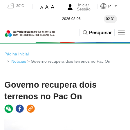
Iniciar
30˚C
PT
A
A
A
Sessão
2026-08-06
02:31
Pesquisar
Página Inicial
Notícias
> Governo recupera dois terrenos no Pac On
Governo recupera dois
terrenos no Pac On