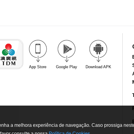
App Store
Google Play
Download APK
tenha a melhora experiência de navegação. Caso prossiga neste w
hts reserved
favor consulte a nossa
Política de Cookies
.