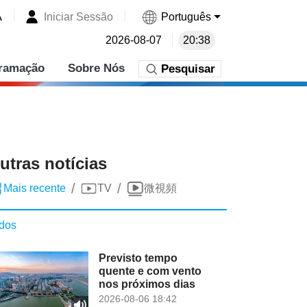
A
Iniciar Sessão
Português
2026-08-07
20:38
ramação
Sobre Nós
Pesquisar
utras notícias
/
/
Mais recente
TV
微視頻
dos
Previsto tempo
quente e com vento
nos próximos dias
2026-08-06 18:42