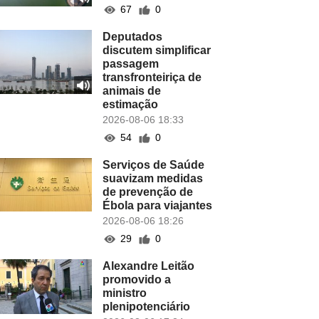
67
0
Deputados
discutem simplificar
passagem
transfronteiriça de
animais de
estimação
2026-08-06 18:33
54
0
Serviços de Saúde
suavizam medidas
de prevenção de
Ébola para viajantes
2026-08-06 18:26
29
0
Alexandre Leitão
promovido a
ministro
plenipotenciário