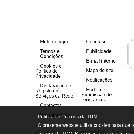
Meteorologia
Concurso
Termos e
Publicidade
Condições
E-mail interno
Cookies e
Mapa do site
Política de
Privacidade
Notificações
Declaração de
Portal de
Registo dos
Submissão de
Serviços da Rede
Programas
Contactos
Recrutamento
Política de Cookies da TDM
O presente website utiliza cookies para que 
©2026 TDM-Teledifusão de Macau, S.A. All rig
cookies da TDM. Para mais informações, por 