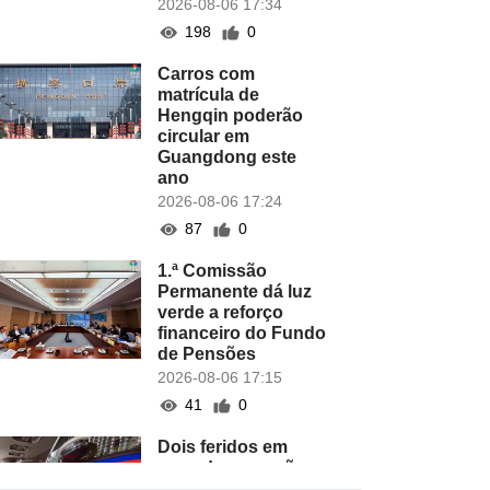
2026-08-06 17:34
198
0
Carros com
matrícula de
Hengqin poderão
circular em
Guangdong este
ano
2026-08-06 17:24
87
0
1.ª Comissão
Permanente dá luz
verde a reforço
financeiro do Fundo
de Pensões
2026-08-06 17:15
41
0
Dois feridos em
caso de agressões
em hotel do COTAI