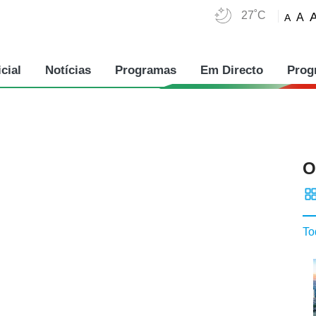
27˚C
A
A
cial
Notícias
Programas
Em Directo
Prog
O
To