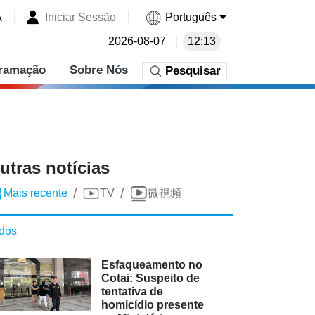
A
Iniciar Sessão
Português
2026-08-07
12:13
ramação
Sobre Nós
Pesquisar
utras notícias
/
/
Mais recente
TV
微視頻
dos
Esfaqueamento no
Cotai: Suspeito de
tentativa de
homicídio presente