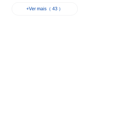
no Cotai
+Ver mais（ 43 ）
2026-08-07 12:16
35
0
Alerta amarelo
motiva apelo dos
Serviços de Saúde
para evitar
hipertermia
2026-08-07 12:06
64
0
Sam Hou Fai visita
primeira fase da
Cidade de
Educação
Internacional de
Macau e Hengqin
2026-08-07 10:34
62
0
Revista de