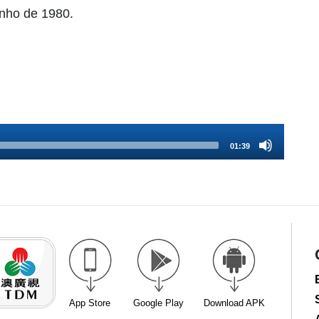
unho de 1980.
01:39
App Store
Google Play
Download APK