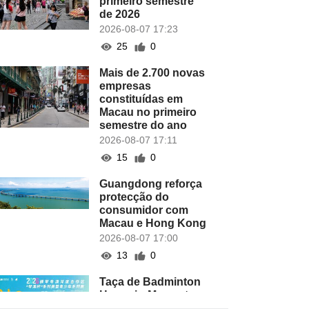
primeiro semestre
de 2026
2026-08-07 17:23
25
0
Mais de 2.700 novas
empresas
constituídas em
Macau no primeiro
semestre do ano
2026-08-07 17:11
15
0
Guangdong reforça
protecção do
consumidor com
Macau e Hong Kong
2026-08-07 17:00
13
0
Taça de Badminton
Hengqin-Macau tem
lugar este domingo