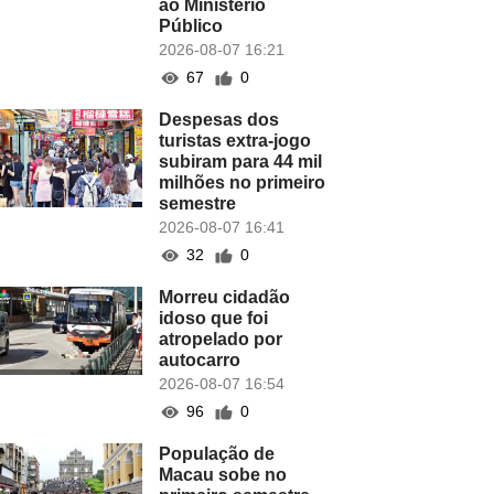
ao Ministério
Público
2026-08-07 16:21
67
0
Despesas dos
turistas extra-jogo
subiram para 44 mil
milhões no primeiro
semestre
2026-08-07 16:41
32
0
Morreu cidadão
idoso que foi
atropelado por
autocarro
2026-08-07 16:54
96
0
População de
Macau sobe no