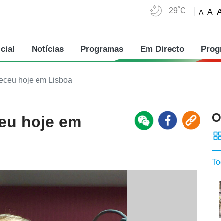
29˚C
A
A
cial
Notícias
Programas
Em Directo
Prog
leceu hoje em Lisboa
O
ceu hoje em
To