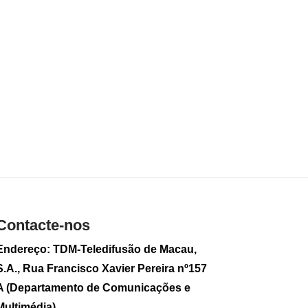
Intangível de Macau
2026-08-05 13:23
156
0
Sam Hou Fai tem
encontro com
governador e
secretário do
Partido em Fujian
2026-08-05 12:53
109
0
Jogo: Receitas da
Wynn sobem 13,7%
no 2.º trimestre
Contacte-nos
2026-08-05 12:08
46
0
Endereço: TDM-Teledifusão de Macau,
Canções
S.A., Rua Francisco Xavier Pereira nº157
Macaenses, Chá
A (Departamento de Comunicações e
Gordo, “Zhu Pa
Bao” e outras 25
Multimédia)