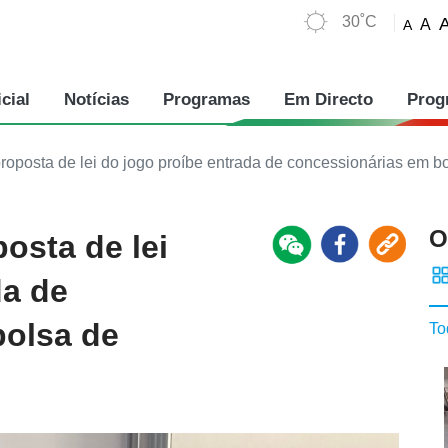
30˚C
A
A
cial
Notícias
Programas
Em Directo
Prog
oposta de lei do jogo proíbe entrada de concessionárias em bo
O
osta de lei
da de
bolsa de
To