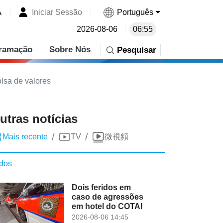
A
Iniciar Sessão
Português
2026-08-06
06:55
ramação
Sobre Nós
Pesquisar
lsa de valores
utras notícias
/
/
Mais recente
TV
微視頻
dos
Dois feridos em
caso de agressões
em hotel do COTAI
2026-08-06 14:45