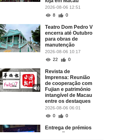
loja em Macau
2026-08-06 12:51
8
0
Teatro Dom Pedro V
encerra até Outubro
para obras de
manutenção
2026-08-06 10:17
22
0
Revista de
Imprensa: Reunião
de cooperação com
Fujian e património
intangível de Macau
entre os destaques
2026-08-06 06:01
0
0
Entrega de prémios
aos melhores
projectos de