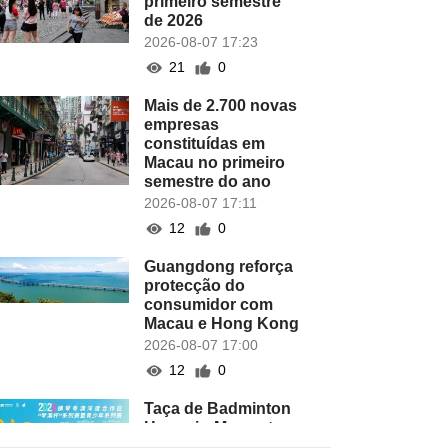
primeiro semestre
de 2026
2026-08-07 17:23
21
0
Mais de 2.700 novas
empresas
constituídas em
Macau no primeiro
semestre do ano
2026-08-07 17:11
12
0
Guangdong reforça
protecção do
consumidor com
Macau e Hong Kong
2026-08-07 17:00
12
0
Taça de Badminton
Hengqin-Macau tem
lugar este domingo