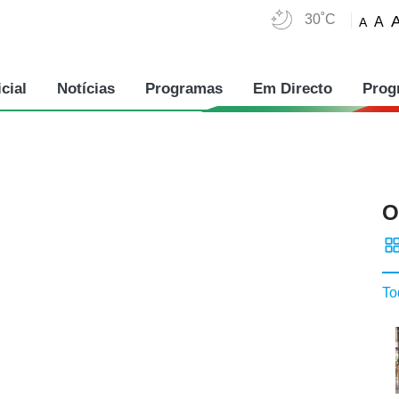
30˚C
A
A
cial
Notícias
Programas
Em Directo
Prog
O
To