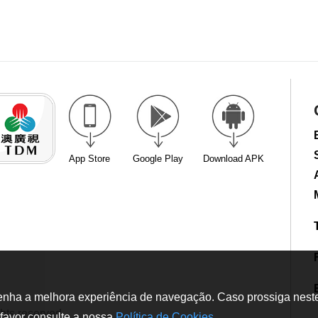
App Store
Google Play
Download APK
tenha a melhora experiência de navegação. Caso prossiga neste w
hts reserved
favor consulte a nossa
Política de Cookies
.