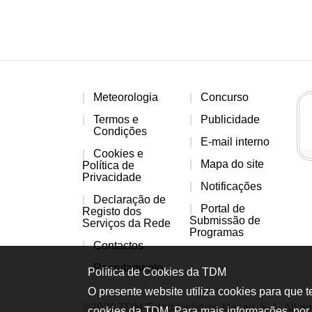
Meteorologia
Concurso
Termos e
Publicidade
Condições
E-mail interno
Cookies e
Mapa do site
Política de
Privacidade
Notificações
Declaração de
Portal de
Registo dos
Submissão de
Serviços da Rede
Programas
Contactos
Recrutamento
Política de Cookies da TDM
O presente website utiliza cookies para que 
©2026 TDM-Teledifusão de Macau, S.A. All rig
cookies da TDM. Para mais informações, por 