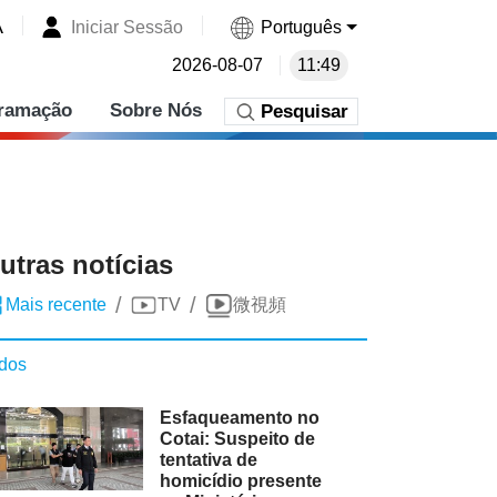
A
Iniciar Sessão
Português
2026-08-07
11:49
ramação
Sobre Nós
Pesquisar
utras notícias
/
/
Mais recente
TV
微視頻
dos
Esfaqueamento no
Cotai: Suspeito de
tentativa de
homicídio presente