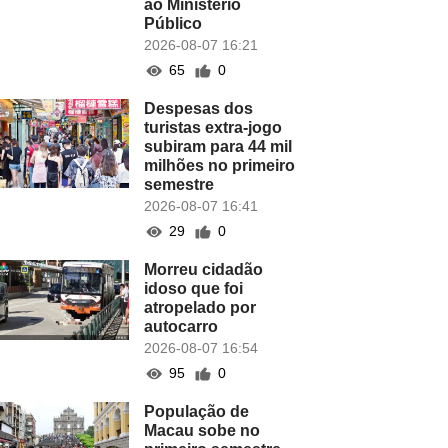
ao Ministério
Público
2026-08-07 16:21
65
0
Despesas dos
turistas extra-jogo
subiram para 44 mil
milhões no primeiro
semestre
2026-08-07 16:41
29
0
Morreu cidadão
idoso que foi
atropelado por
autocarro
2026-08-07 16:54
95
0
População de
Macau sobe no