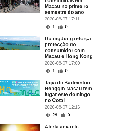
constituídas em
Macau no primeiro
semestre do ano
2026-08-07 17:11
1
0
Guangdong reforça
protecção do
consumidor com
Macau e Hong Kong
2026-08-07 17:00
1
0
Taça de Badminton
Hengqin-Macau tem
lugar este domingo
no Cotai
2026-08-07 12:16
29
0
Alerta amarelo
motiva apelo dos
Serviços de Saúde