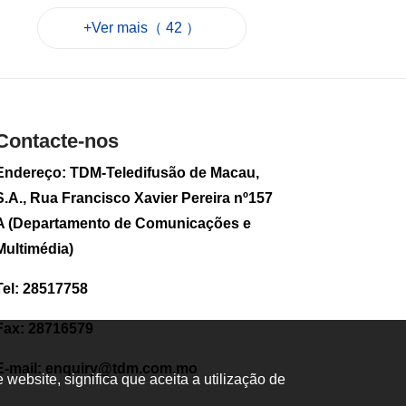
para evitar
+Ver mais（ 42 ）
hipertermia
2026-08-07 12:06
48
0
Sam Hou Fai visita
primeira fase da
Contacte-nos
Cidade de
Educação
Endereço: TDM-Teledifusão de Macau,
Internacional de
Macau e Hengqin
S.A., Rua Francisco Xavier Pereira nº157
2026-08-07 10:34
A (Departamento de Comunicações e
52
0
Multimédia)
Revista de
Tel: 28517758
Imprensa:
«Operação
Trovoada» e acções
Fax: 28716579
da PJ em destaque
esta manhã
E-mail:
enquiry@tdm.com.mo
ebsite, significa que aceita a utilização de
2026-08-07 06:00
23
0