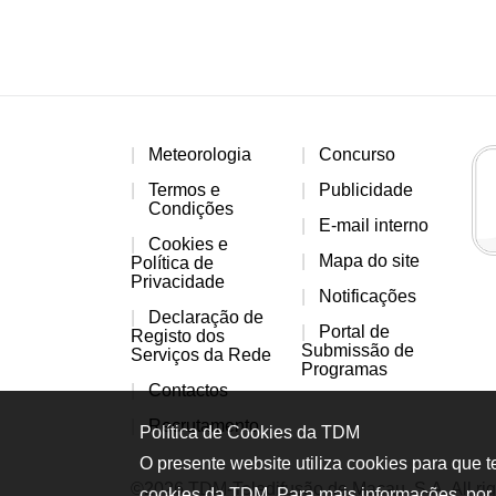
Meteorologia
Concurso
Termos e
Publicidade
Condições
E-mail interno
Cookies e
Mapa do site
Política de
Privacidade
Notificações
Declaração de
Portal de
Registo dos
Submissão de
Serviços da Rede
Programas
Contactos
Recrutamento
Política de Cookies da TDM
O presente website utiliza cookies para que 
©2026 TDM-Teledifusão de Macau, S.A. All rig
cookies da TDM. Para mais informações, por 