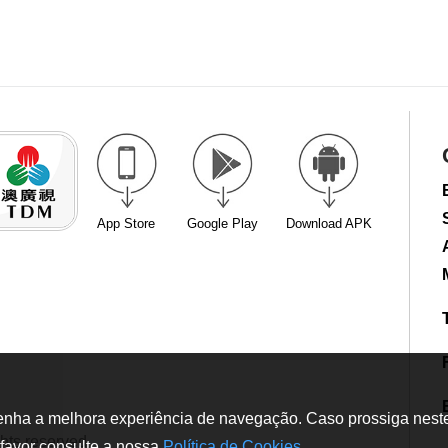
App Store
Google Play
Download APK
tenha a melhora experiência de navegação. Caso prossiga neste w
hts reserved
favor consulte a nossa
Política de Cookies
.