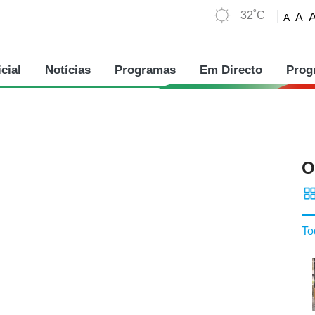
32˚C
A
A
cial
Notícias
Programas
Em Directo
Prog
O
To