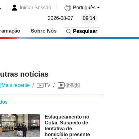
A
Iniciar Sessão
Português
2026-08-07
09:14
ramação
Sobre Nós
Pesquisar
utras notícias
/
/
Mais recente
TV
微視頻
dos
Esfaqueamento no
Cotai: Suspeito de
tentativa de
homicídio presente