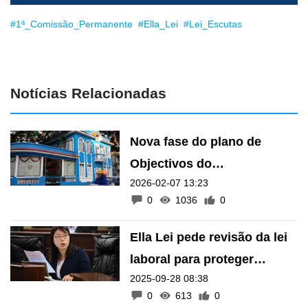
#1ª_Comissão_Permanente
#Ella_Lei
#Lei_Escutas
Notícias Relacionadas
Nova fase do plano de
Objectivos do
2026-02-07 13:23
Desenvolvimento das
0
1036
0
Mulheres abrange 21
serviços
Ella Lei pede revisão da lei
laboral para proteger
2025-09-28 08:38
direitos dos trabalhadores
0
613
0
durante tufões