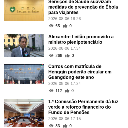
Serviços de Saúde suavizam
medidas de prevenção de Ébola
para viajantes
2026-08-06 18:26
65
0
Alexandre Leitão promovido a
ministro plenipotenciário
2026-08-06 17:34
268
0
Carros com matrícula de
Hengqin poderão circular em
Guangdong este ano
2026-08-06 17:24
112
0
1.ª Comissão Permanente dá luz
verde a reforço financeiro do
Fundo de Pensões
2026-08-06 17:15
83
0