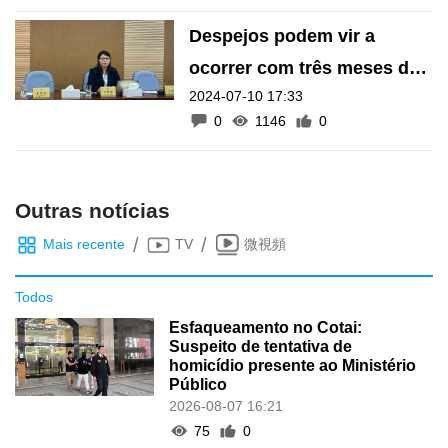
Despejos podem vir a
ocorrer com três meses de
2024-07-10 17:33
renda em atraso
0
1146
0
Outras notícias
/
/
Mais recente
TV
微視頻
Todos
Esfaqueamento no Cotai:
Suspeito de tentativa de
homicídio presente ao Ministério
Público
2026-08-07 16:21
75
0