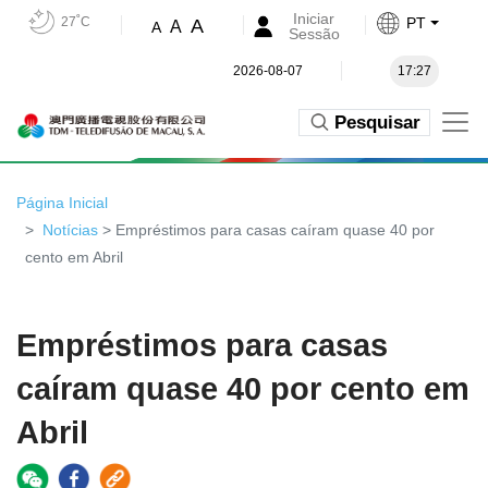
Iniciar
27˚C
PT
A
A
A
Sessão
2026-08-07
17:27
Pesquisar
Página Inicial
Notícias
> Empréstimos para casas caíram quase 40 por
cento em Abril
Empréstimos para casas
caíram quase 40 por cento em
Abril