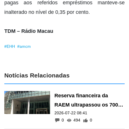
pagas aos referidos empréstimos manteve-se
inalterado no nível de 0,35 por cento.
TDM – Rádio Macau
#EHH
#amcm
Notícias Relacionadas
Reserva financeira da
RAEM ultrapassou os 700
2026-07-22 08:41
mil milhões de patacas em
0
494
0
Maio