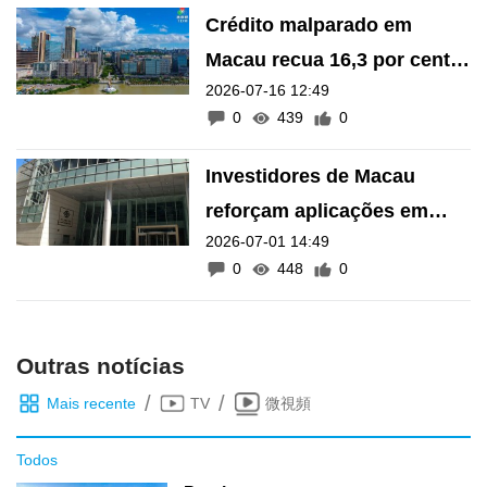
Crédito malparado em
Macau recua 16,3 por cento
2026-07-16 12:49
em Maio
0
439
0
Investidores de Macau
reforçam aplicações em
2026-07-01 14:49
dívida de longo prazo no
0
448
0
exterior
Outras notícias
/
/
Mais recente
TV
微視頻
Todos