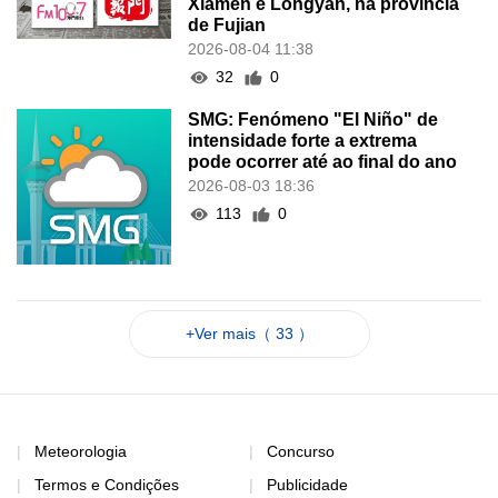
Xiamen e Longyan, na província
de Fujian
2026-08-04 11:38
32
0
SMG: Fenómeno "El Niño" de
intensidade forte a extrema
pode ocorrer até ao final do ano
2026-08-03 18:36
113
0
+Ver mais（ 33 ）
Meteorologia
Concurso
Termos e Condições
Publicidade