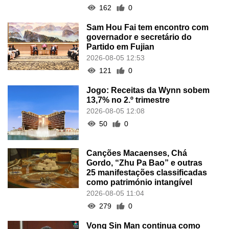
162
0
Sam Hou Fai tem encontro com
governador e secretário do
Partido em Fujian
2026-08-05 12:53
121
0
Jogo: Receitas da Wynn sobem
13,7% no 2.º trimestre
2026-08-05 12:08
50
0
Canções Macaenses, Chá
Gordo, “Zhu Pa Bao” e outras
25 manifestações classificadas
como património intangível
2026-08-05 11:04
279
0
Vong Sin Man continua como