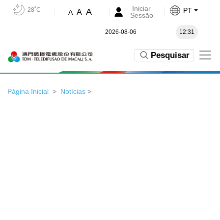
Iniciar
28˚C
PT
A
A
A
Sessão
2026-08-06
12:31
Pesquisar
Página Inicial
Notícias
>