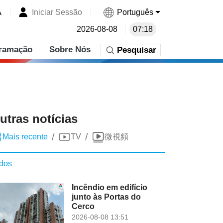
A
Iniciar Sessão
Português
2026-08-08
07:18
ramação
Sobre Nós
Pesquisar
utras notícias
/
/
Mais recente
TV
微視頻
dos
Incêndio em edifício
junto às Portas do
Cerco
2026-08-08 13:51