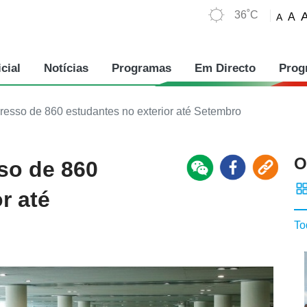
36˚C
A
A
cial
Notícias
Programas
Em Directo
Prog
esso de 860 estudantes no exterior até Setembro
O
so de 860
r até
To