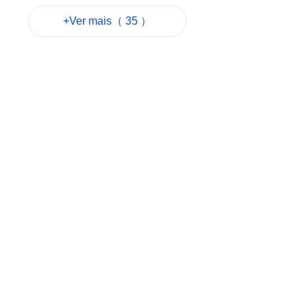
constituídas em
+Ver mais（ 35 ）
Macau no primeiro
semestre do ano
2026-08-07 17:11
48
0
Guangdong reforça
protecção do
consumidor com
Macau e Hong Kong
2026-08-07 17:00
24
0
Morreu cidadão
idoso que foi
atropelado por
autocarro
2026-08-07 16:54
160
0
Despesas dos
turistas extra-jogo