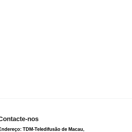
subiram para 44 mil
milhões no primeiro
semestre
2026-08-07 16:41
73
0
Esfaqueamento no
Cotai: Suspeito de
tentativa de
homicídio presente
ao Ministério
Público
2026-08-07 16:21
112
0
Taça de Badminton
Hengqin-Macau tem
lugar este domingo
no Cotai
2026-08-07 12:16
Contacte-nos
48
0
Endereço: TDM-Teledifusão de Macau,