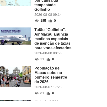
por causa da
tempestade
Golfinho
2026-08-08 09:14
185
0
Tufão "Golfinho":
Air Macau anuncia
medidas especiais
de isenção de taxas
para voos afectados
2026-08-08 08:56
21
0
População de
Macau sobe no
primeiro semestre
de 2026
2026-08-07 17:23
81
0
Mais de 2.700 novas
empresas