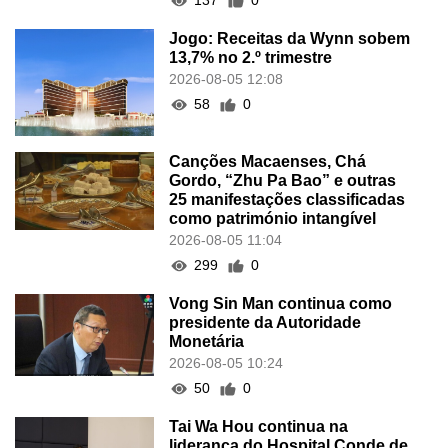
137
0
Jogo: Receitas da Wynn sobem
13,7% no 2.º trimestre
2026-08-05 12:08
58
0
Canções Macaenses, Chá
Gordo, “Zhu Pa Bao” e outras
25 manifestações classificadas
como património intangível
2026-08-05 11:04
299
0
Vong Sin Man continua como
presidente da Autoridade
Monetária
2026-08-05 10:24
50
0
Tai Wa Hou continua na
liderança do Hospital Conde de