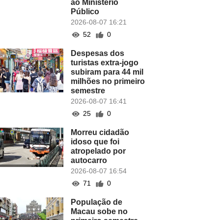
ao Ministério
Público
2026-08-07 16:21
52
0
Despesas dos
turistas extra-jogo
subiram para 44 mil
milhões no primeiro
semestre
2026-08-07 16:41
25
0
Morreu cidadão
idoso que foi
atropelado por
autocarro
2026-08-07 16:54
71
0
População de
Macau sobe no