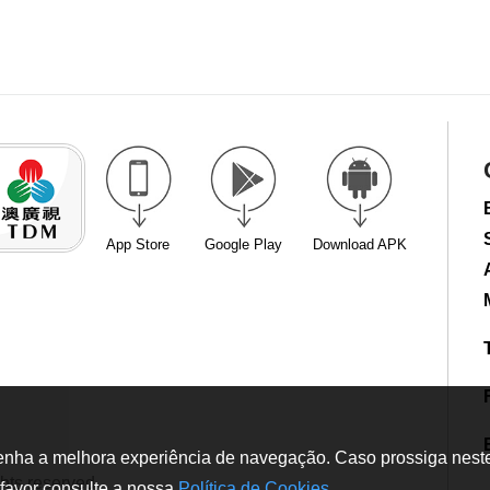
App Store
Google Play
Download APK
tenha a melhora experiência de navegação. Caso prossiga neste w
hts reserved
favor consulte a nossa
Política de Cookies
.