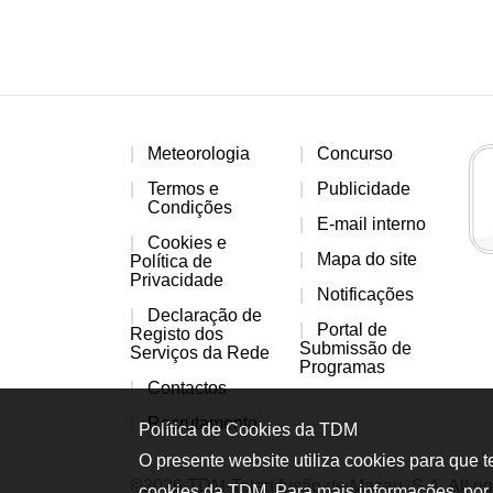
Meteorologia
Concurso
Termos e
Publicidade
Condições
E-mail interno
Cookies e
Mapa do site
Política de
Privacidade
Notificações
Declaração de
Portal de
Registo dos
Submissão de
Serviços da Rede
Programas
Contactos
Recrutamento
Política de Cookies da TDM
O presente website utiliza cookies para que 
©2026 TDM-Teledifusão de Macau, S.A. All rig
cookies da TDM. Para mais informações, por 