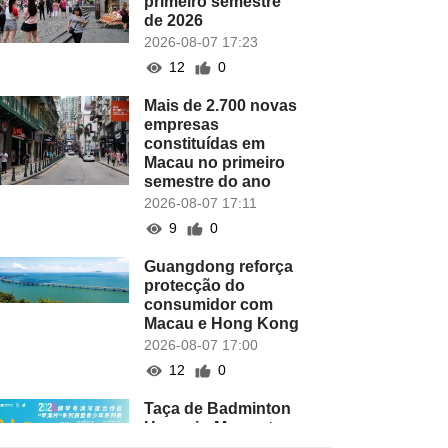
primeiro semestre
de 2026
2026-08-07 17:23
12
0
Mais de 2.700 novas
empresas
constituídas em
Macau no primeiro
semestre do ano
2026-08-07 17:11
9
0
Guangdong reforça
protecção do
consumidor com
Macau e Hong Kong
2026-08-07 17:00
12
0
Taça de Badminton
Hengqin-Macau tem
lugar este domingo