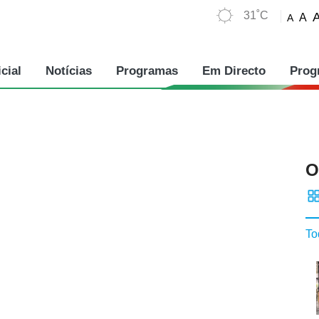
31˚C
A
A
cial
Notícias
Programas
Em Directo
Prog
O
To