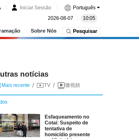
A
Iniciar Sessão
Português
2026-08-07
10:05
ramação
Sobre Nós
Pesquisar
utras notícias
/
/
Mais recente
TV
微視頻
dos
Esfaqueamento no
Cotai: Suspeito de
tentativa de
homicídio presente