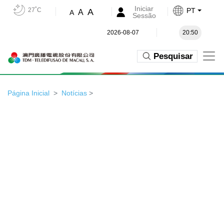
Iniciar
27˚C
PT
A
A
A
Sessão
2026-08-07
20:50
Pesquisar
Página Inicial
Notícias
>