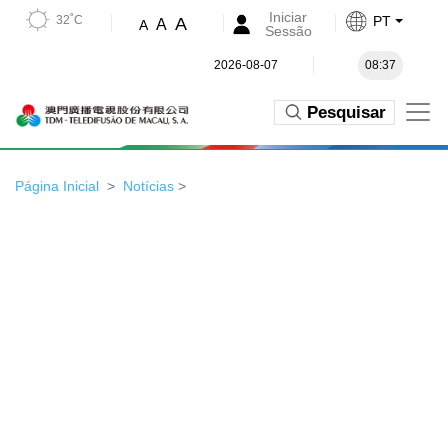
Iniciar
32˚C
PT
A
A
A
Sessão
2026-08-07
08:37
Pesquisar
Página Inicial
Notícias
>