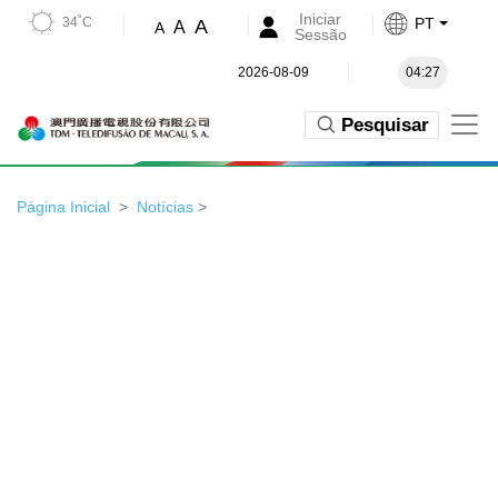
Iniciar
34˚C
PT
A
A
A
Sessão
2026-08-09
04:27
Pesquisar
Página Inicial
Notícias
>