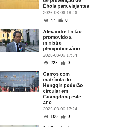
de prevenção de
Ébola para viajantes
2026-08-06 18:26
47
0
Alexandre Leitão
promovido a
ministro
plenipotenciário
2026-08-06 17:34
228
0
Carros com
matrícula de
Hengqin poderão
circular em
Guangdong este
ano
2026-08-06 17:24
100
0
1.ª Comissão
Permanente dá luz