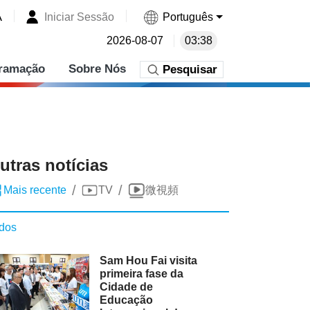
A
Iniciar Sessão
Português
2026-08-07
03:38
ramação
Sobre Nós
Pesquisar
utras notícias
/
/
Mais recente
TV
微視頻
dos
Sam Hou Fai visita
primeira fase da
Cidade de
Educação