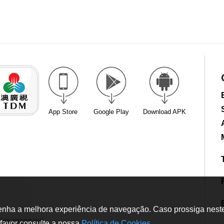
App Store
Google Play
Download APK
tenha a melhora experiência de navegação. Caso prossiga neste w
hts reserved
favor consulte a nossa
Política de Cookies
.