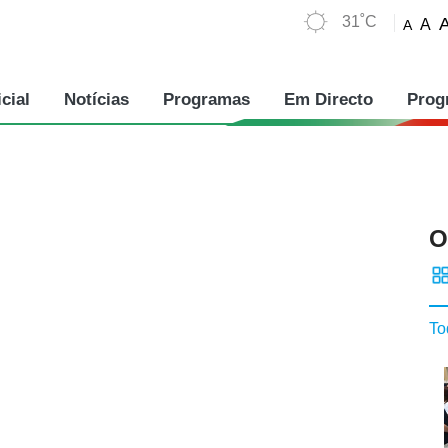
31˚C
A
A
cial
Notícias
Programas
Em Directo
Prog
O
To