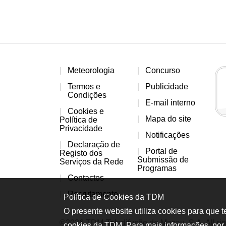
Meteorologia
Concurso
Termos e
Publicidade
Condições
E-mail interno
Cookies e
Mapa do site
Política de
Privacidade
Notificações
Declaração de
Portal de
Registo dos
Submissão de
Serviços da Rede
Programas
Contactos
Recrutamento
Política de Cookies da TDM
O presente website utiliza cookies para que 
©2026 TDM-Teledifusão de Macau, S.A. All rig
cookies da TDM. Para mais informações, por 