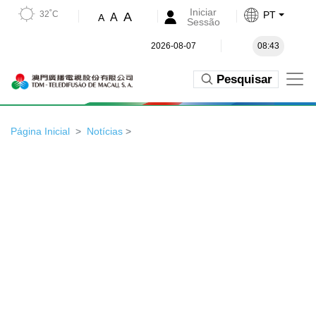
Iniciar
32˚C
PT
A
A
A
Sessão
2026-08-07
08:43
Pesquisar
Página Inicial
Notícias
>