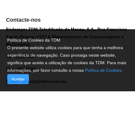
Contacte-nos
Endereço: TDM-Teledifusão de Macau, S.A., Rua Francisco
Xavier Pereira nº157 A (Departamento de Comunicações e
Política de Cookies da TDM
Multimédia)
O presente website utiliza cookies para que tenha a melhora
experiência de navegação. Caso prossiga neste website,
Tel: 28517758
significa que aceita a utilização de cookies da TDM. Para mais
Fax: 28716579
informações, por favor consulte a nossa
Política de Cookies
.
Aceitar
E-mail:
enquiry@tdm.com.mo