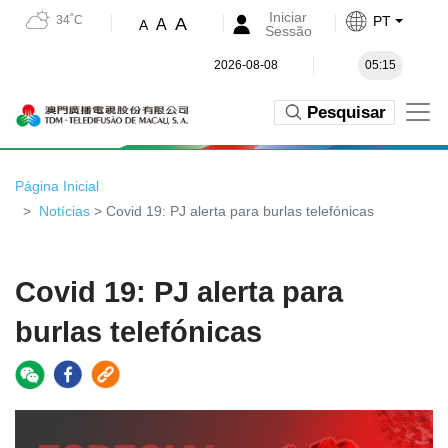
Iniciar
34˚C
PT
A
A
A
Sessão
2026-08-08
05:15
Pesquisar
Página Inicial
Notícias
> Covid 19: PJ alerta para burlas telefónicas
Covid 19: PJ alerta para
burlas telefónicas