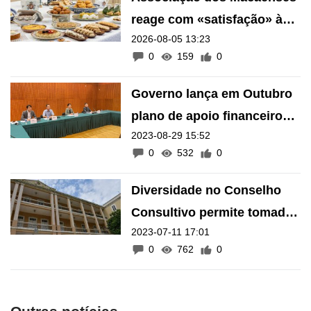
reage com «satisfação» à
2026-08-05 13:23
inscrição de manifestações
0
159
0
como Património Intangível
de Macau
Governo lança em Outubro
plano de apoio financeiro
2023-08-29 15:52
de 20 milhões para
0
532
0
revitalizar edifícios
históricos
Diversidade no Conselho
Consultivo permite tomada
2023-07-11 17:01
de decisão “mais ajuízada”,
0
762
0
diz Alexandre Leitão