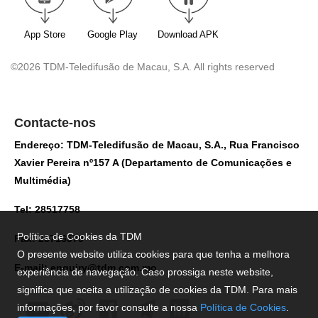
App Store
Google Play
Download APK
©2026 TDM-Teledifusão de Macau, S.A. All rights reserved
Contacte-nos
Endereço: TDM-Teledifusão de Macau, S.A., Rua Francisco
Xavier Pereira nº157 A (Departamento de Comunicações e
Multimédia)
Tel: 28517758
Política de Cookies da TDM
Fax: 28716579
O presente website utiliza cookies para que tenha a melhora
E-mail:
enquiry@tdm.com.mo
experiência de navegação. Caso prossiga neste website,
significa que aceita a utilização de cookies da TDM. Para mais
informações, por favor consulte a nossa
Política de Cookies
.