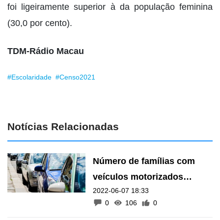
foi ligeiramente superior à da população feminina
(30,0 por cento).
TDM-Rádio Macau
#Escolaridade
#Censo2021
Notícias Relacionadas
Número de famílias com
veículos motorizados
2022-06-07 18:33
aumentou 27,4 por cento na
0
106
0
última década