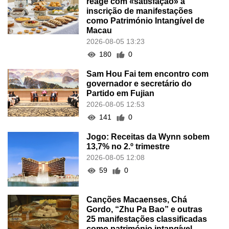
reage com «satisfação» à
inscrição de manifestações
como Património Intangível de
Macau
2026-08-05 13:23
180
0
Sam Hou Fai tem encontro com
governador e secretário do
Partido em Fujian
2026-08-05 12:53
141
0
Jogo: Receitas da Wynn sobem
13,7% no 2.º trimestre
2026-08-05 12:08
59
0
Canções Macaenses, Chá
Gordo, “Zhu Pa Bao” e outras
25 manifestações classificadas
como património intangível