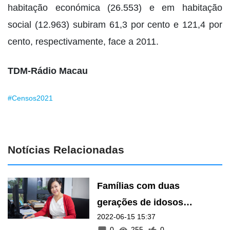
habitação económica (26.553) e em habitação
social (12.963) subiram 61,3 por cento e 121,4 por
cento, respectivamente, face a 2011.
TDM-Rádio Macau
#Censos2021
Notícias Relacionadas
Famílias com duas
gerações de idosos
2022-06-15 15:37
apresentam novo desafio
0
255
0