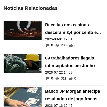
Notícias Relacionadas
Receitas dos casinos
desceram 8,4 por cento em
2026-08-01 12:51
termos anuais em Julho
0
200
0
89 trabalhadores ilegais
interceptados em Junho
2026-07-22 14:33
0
311
0
Banco JP Morgan antecipa
resultados de jogo fracos
2026-07-16 12:42
no segundo trimestre