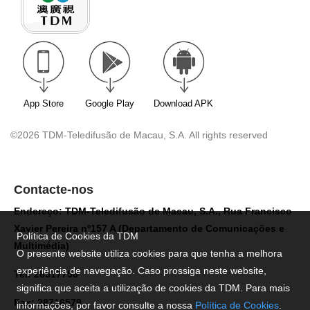
App Store
Google Play
Download APK
©2026 TDM-Teledifusão de Macau, S.A. All rights reserved
Contacte-nos
Endereço: TDM-Teledifusão de Macau, S.A., Rua Francisco
Xavier Pereira nº157 A (Departamento de Comunicações e
Política de Cookies da TDM
Multimédia)
O presente website utiliza cookies para que tenha a melhora
experiência de navegação. Caso prossiga neste website,
Tel: 28517758
significa que aceita a utilização de cookies da TDM. Para mais
Fax: 28716579
informações, por favor consulte a nossa
Política de Cookies
.