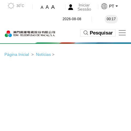
Iniciar
30˚C
PT
A
A
A
Sessão
2026-08-08
00:17
Pesquisar
Página Inicial
Notícias
>