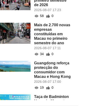
primeiro semestre
de 2026
2026-08-07 17:23
58
0
Mais de 2.700 novas
empresas
constituídas em
Macau no primeiro
semestre do ano
2026-08-07 17:11
34
0
Guangdong reforça
protecção do
consumidor com
Macau e Hong Kong
2026-08-07 17:00
19
0
Taça de Badminton
Hengqin-Macau tem
lugar este domingo