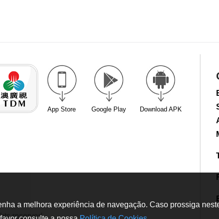
App Store
Google Play
Download APK
tenha a melhora experiência de navegação. Caso prossiga neste w
hts reserved
favor consulte a nossa
Política de Cookies
.