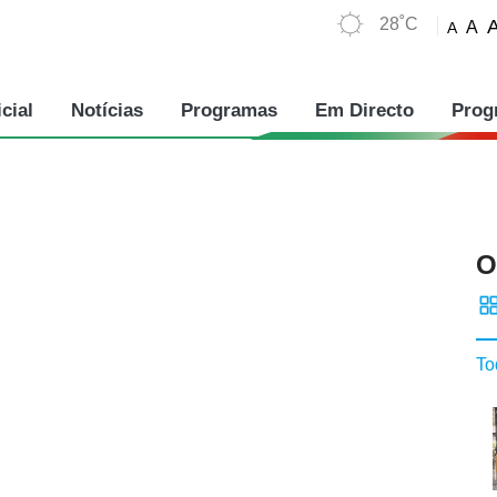
28˚C
A
A
cial
Notícias
Programas
Em Directo
Prog
O
To