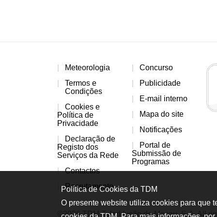
Meteorologia
Concurso
Termos e
Publicidade
Condições
E-mail interno
Cookies e
Mapa do site
Política de
Privacidade
Notificações
Declaração de
Portal de
Registo dos
Submissão de
Serviços da Rede
Programas
Contactos
Recrutamento
Política de Cookies da TDM
O presente website utiliza cookies para que 
©2026 TDM-Teledifusão de Macau, S.A. All rig
cookies da TDM. Para mais informações, por 