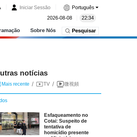
A
Iniciar Sessão
Português
2026-08-08
22:34
ramação
Sobre Nós
Pesquisar
utras notícias
/
/
Mais recente
TV
微視頻
dos
Esfaqueamento no
Cotai: Suspeito de
tentativa de
homicídio presente