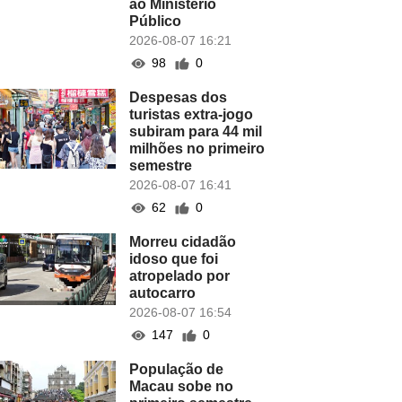
ao Ministério
Público
2026-08-07 16:21
98
0
Despesas dos
turistas extra-jogo
subiram para 44 mil
milhões no primeiro
semestre
2026-08-07 16:41
62
0
Morreu cidadão
idoso que foi
atropelado por
autocarro
2026-08-07 16:54
147
0
População de
Macau sobe no