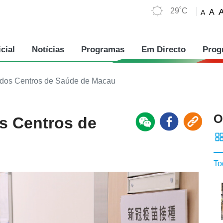
29˚C
A
A
cial
Notícias
Programas
Em Directo
Prog
 dos Centros de Saúde de Macau
O
s Centros de
To