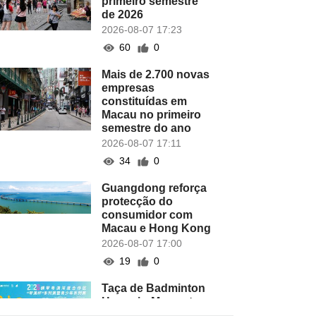
primeiro semestre
de 2026
2026-08-07 17:23
60
0
Mais de 2.700 novas
empresas
constituídas em
Macau no primeiro
semestre do ano
2026-08-07 17:11
34
0
Guangdong reforça
protecção do
consumidor com
Macau e Hong Kong
2026-08-07 17:00
19
0
Taça de Badminton
Hengqin-Macau tem
lugar este domingo