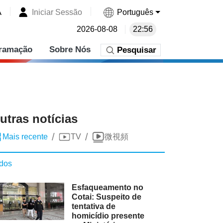
A
Iniciar Sessão
Português
2026-08-08
22:56
ramação
Sobre Nós
Pesquisar
utras notícias
/
/
Mais recente
TV
微視頻
dos
Esfaqueamento no
Cotai: Suspeito de
tentativa de
homicídio presente