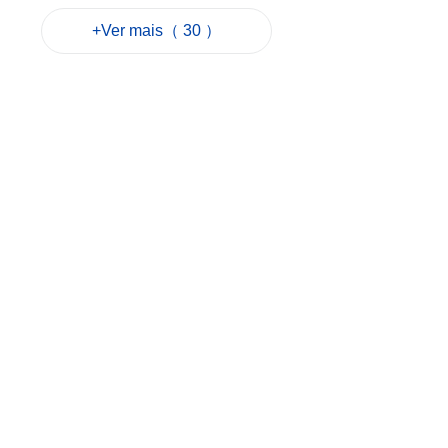
no Cotai
+Ver mais（ 30 ）
2026-08-07 12:16
43
0
Alerta amarelo
motiva apelo dos
Serviços de Saúde
para evitar
hipertermia
2026-08-07 12:06
83
0
Sam Hou Fai visita
primeira fase da
Cidade de
Educação
Internacional de
Macau e Hengqin
2026-08-07 10:34
78
0
Revista de